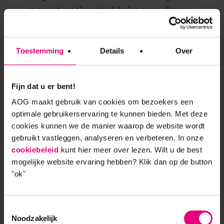
en vanuit een theoretisch kader gaven diverse
inspirerende sprekers antwoord op de vraag
wat geluk en mindfulness kan betekenen voor
organisaties.
Toestemming
Details
Over
Lees meer
Fijn dat u er bent!
AOG maakt gebruik van cookies om bezoekers een
optimale gebruikerservaring te kunnen bieden. Met deze
cookies kunnen we de manier waarop de website wordt
gebruikt vastleggen, analyseren en verbeteren. In onze
cookiebeleid
kunt hier meer over lezen. Wilt u de best
mogelijke website ervaring hebben?
Klik dan op de button
"ok''
Terugblik Destination: Future
Nieuws
Toestemmingsselectie
Noodzakelijk