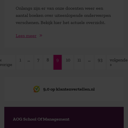
Onlangs zijn er van onze docenten weer een
aantal boeken over uiteenlopende onderwerpen
verschenen. Bekijk hier het actuele overzicht.
Lees meer
«
1
…
7
8
9
10
11
…
93
volgende
vorige
»
9,0 op klantenvertellen.nl
AOG School Of Management