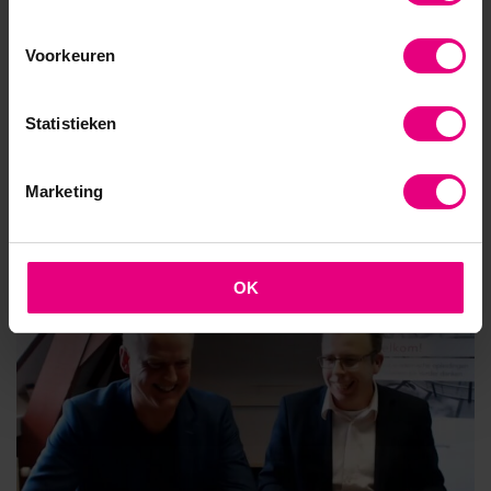
Op donderdag 8 oktober opende De
Heiligenberg in Leusden haar poorten voor
Voorkeuren
Destination: Future; Strategie en Marketing bij
Digitale Transformaties. Tijdens een
Statistieken
enerverende ochtend namen inspirerende
docenten de deelnemers mee de materie in.
Marketing
Lees meer
OK