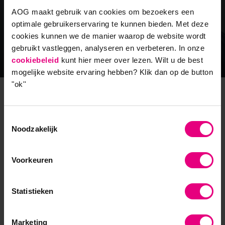
en mijn eigen."
AOG maakt gebruik van cookies om bezoekers een
optimale gebruikerservaring te kunnen bieden. Met deze
cookies kunnen we de manier waarop de website wordt
gebruikt vastleggen, analyseren en verbeteren. In onze
Lees hier meer over de ervaring van Merel Knoppe
cookiebeleid
kunt hier meer over lezen. Wilt u de best
mogelijke website ervaring hebben?
Klik dan op de button
"ok''
Leer de kerndocent kennen
Toestemmingsselectie
Noodzakelijk
Dr. Ruben van Wendel de Joode is managing partner bij
adviesbureau Common Eye. Hij studeerde economie en
promoveerde op een onderzoek naar virtuele netwerken.
Voorkeuren
Als organisatieadviseur, procesbegeleider en coach richt hij
zich op het thema samenwerken, over de grenzen van een
Statistieken
eigen team, afdeling of organisatie. Hij ziet samenwerken
als een professie, geen taak die je er even bij doet. Als
“samenwerker” sta je in de frontlinie, je vertegenwoordigt
Marketing