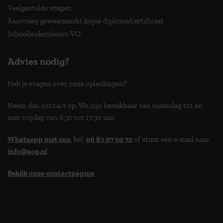
Veelgestelde vragen
Aanvraag gewaarmerkt kopie diploma/certificaat
Schoolleidersbeurs-VO
Advies nodig?
Heb je vragen over onze opleidingen?
Neem dan contact op. We zijn bereikbaar van maandag tot en
met vrijdag van 8:30 tot 17:30 uur.
Whatsapp met ons
, bel
06 83 07 50 72
of stuur een e-mail naar
info@aog.nl
Bekijk onze contactpagina
> 9,0 op klantenvertellen