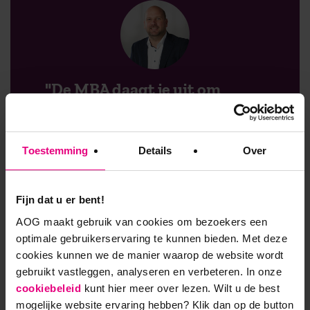
"De MBA daagt je uit om
buiten de bestaande kaders te
denken"
Toestemming
Details
Over
“De MBA opleiding is een zeer dynamisch
proces geweest. Met name door de integrale
benadering is het goed gelukt buiten
Fijn dat u er bent!
bestaande kaders te denken en de
AOG maakt gebruik van cookies om bezoekers een
mogelijkheid vanuit een wenkend perspectief
optimale gebruikerservaring te kunnen bieden. Met deze
te onderzoeken. Al met al een boeiende
cookies kunnen we de manier waarop de website wordt
venture die tot een mooie lijst aan mogelijk
gebruikt vastleggen, analyseren en verbeteren. In onze
nieuwe waarde opties. Hiervan is één
cookiebeleid
kunt hier meer over lezen. Wilt u de best
geselecteerd en uitgewerkt tot een
mogelijke website ervaring hebben?
Klik dan op de button