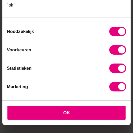
businessmodel.”
"ok''
Marcel Grit MBA, Commercieel directeur
Toestemmingsselectie
Noodzakelijk
Voorkeuren
Proefcollege
Statistieken
Wil je meer weten over
MBA Innovatie &
Leiderschap
en
zelf
de opleidingssfeer ervaren
? Kom
Marketing
naar een gratis proefcollege
bij
onze
zusterorganisatie
TSM
.
OK