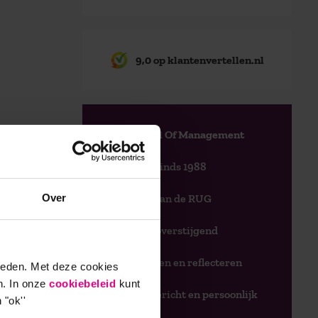
9,0 op klantenvertellen.nl
AOG School Of Management
- Opleider sinds 1988
Over
- Gelieerd aan de RUG
- Faculteit overstijgend
- Samen leren en reflecteren
ieden. Met deze cookies
n. In onze
cookiebeleid
kunt
- Praktijkgericht en persoonlijk
 "ok''