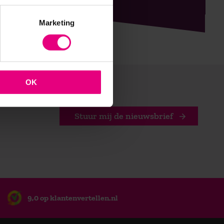
Marketing
OK
Stuur mij de nieuwsbrief
9,0 op klantenvertellen.nl