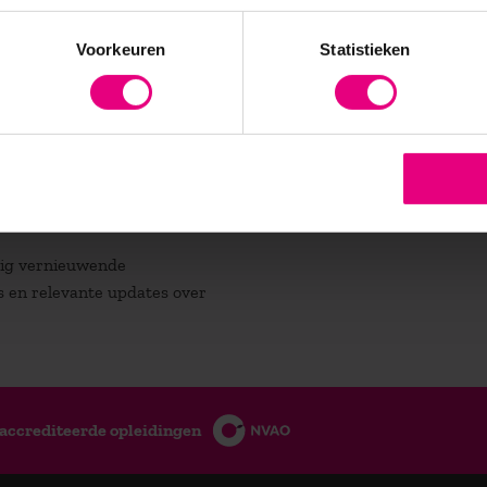
Voorkeuren
Statistieken
atig vernieuwende
es en relevante updates over
accrediteerde opleidingen