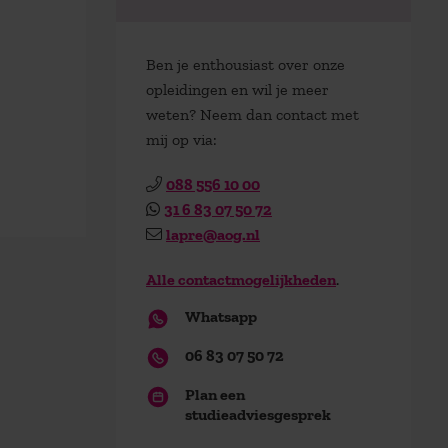
Ben je enthousiast over onze
opleidingen en wil je meer
weten? Neem dan contact met
mij op via:
088 556 10 00
31 6 83 07 50 72
lapre@aog.nl
Alle contactmogelijkheden
.
Whatsapp
06 83 07 50 72
Plan een
studieadviesgesprek