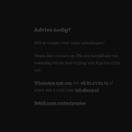
Advies nodig?
Heb je vragen over onze opleidingen?
Neem dan contact op. We zijn bereikbaar van
maandag tot en met vrijdag van 8:30 tot 17:30
uur.
Whatsapp met ons
, bel
06 83 07 50 72
of
stuur een e-mail naar
info@aog.nl
Bekijk onze contactpagina
> 9,0 op klantenvertellen