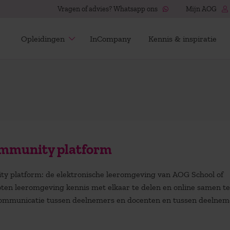
Vragen of advies? Whatsapp ons
Mijn AOG
Opleidingen
InCompany
Kennis & inspiratie
mmunity platform
 platform: de elektronische leeromgeving van AOG School of
ten leeromgeving kennis met elkaar te delen en online samen te
e communicatie tussen deelnemers en docenten en tussen deelnem