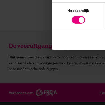
Toestemmingsselectie
Noodzakelijk
De vooruitgang voor zijn?
Blijf geïnspireerd en altijd op de hoogte! Ontvang regelm
kennisartikelen, uitnodigingen voor (gratis) inspiratiesessi
onze academische opleidingen.
Verbonden aan
Ge