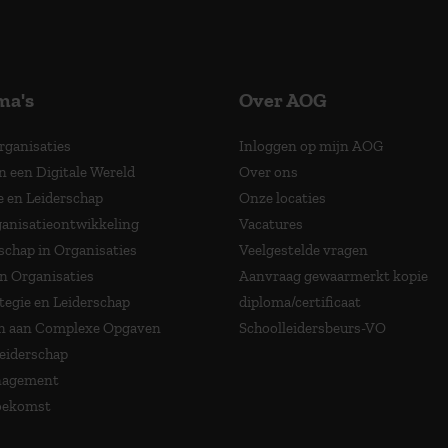
ma's
Over AOG
Organisaties
Inloggen op mijn AOG
n een Digitale Wereld
Over ons
e en Leiderschap
Onze locaties
anisatieontwikkeling
Vacatures
schap in Organisaties
Veelgestelde vragen
in Organisaties
Aanvraag gewaarmerkt kopie
tegie en Leiderschap
diploma/certificaat
 aan Complexe Opgaven
Schoolleidersbeurs-VO
Leiderschap
nagement
Toekomst