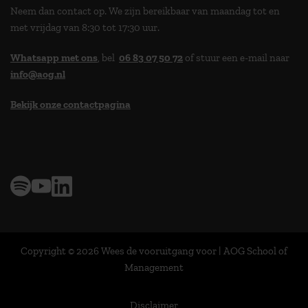
Neem dan contact op. We zijn bereikbaar van maandag tot en
met vrijdag van 8:30 tot 17:30 uur.
Whatsapp met ons
, bel
06 83 07 50 72
of stuur een e-mail naar
info@aog.nl
Bekijk onze contactpagina
> 9,0 op klantenvertellen
Copyright © 2026 Wees de vooruitgang voor | AOG School of
Management
Disclaimer