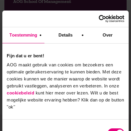
AOG School Of Management
- Opleider sinds 1988
- Gelieerd aan de RUG
Toestemming
Details
Over
- Faculteit overstijgend
- Samen leren en reflecteren
Fijn dat u er bent!
AOG maakt gebruik van cookies om bezoekers een
- Praktijkgericht en persoonlijk
optimale gebruikerservaring te kunnen bieden. Met deze
cookies kunnen we de manier waarop de website wordt
gebruikt vastleggen, analyseren en verbeteren. In onze
cookiebeleid
kunt hier meer over lezen. Wilt u de best
mogelijke website ervaring hebben?
Klik dan op de button
"ok''
Toestemmingsselectie