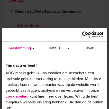
Centraal in Nederland en in Groningen
Aanmelden
Toestemming
Details
Over
Startdata inspiratiesessies
Fijn dat u er bent!
3
sep
AOG maakt gebruik van cookies om bezoekers een
optimale gebruikerservaring te kunnen bieden. Met deze
cookies kunnen we de manier waarop de website wordt
Online Informatiesessie
gebruikt vastleggen, analyseren en verbeteren. In onze
Bedrijfskunde en Leiderschap
cookiebeleid
kunt hier meer over lezen. Wilt u de best
mogelijke website ervaring hebben?
Klik dan op de button
Online
"ok''