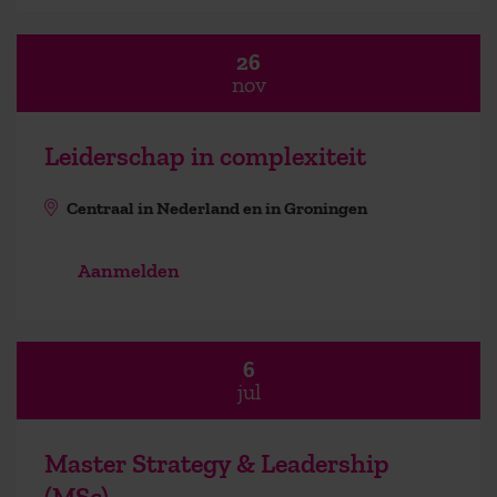
26
nov
Leiderschap in complexiteit
Centraal in Nederland en in Groningen
Aanmelden
6
jul
Master Strategy & Leadership
(MSc)