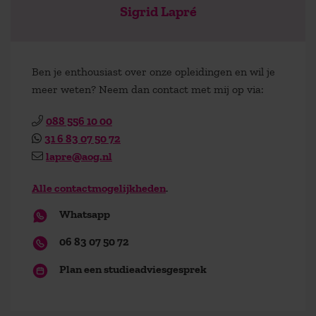
Sigrid Lapré
Ben je enthousiast over onze opleidingen en wil je
meer weten? Neem dan contact met mij op via:
088 556 10 00
31 6 83 07 50 72
lapre@aog.nl
Alle contactmogelijkheden
.
Whatsapp
06 83 07 50 72
Plan een studieadviesgesprek