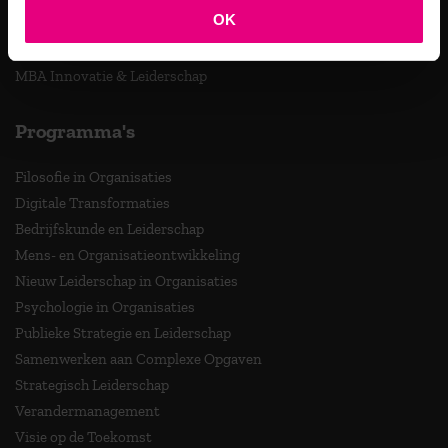
Masteropleidingen
OK
Master Strategy & Leadership (MSc)
MBA Innovatie & Leiderschap
Programma's
Filosofie in Organisaties
Digitale Transformaties
Bedrijfskunde en Leiderschap
Mens- en Organisatieontwikkeling
Nieuw Leiderschap in Organisaties
Psychologie in Organisaties
Publieke Strategie en Leiderschap
Samenwerken aan Complexe Opgaven
Strategisch Leiderschap
Verandermanagement
Visie op de Toekomst