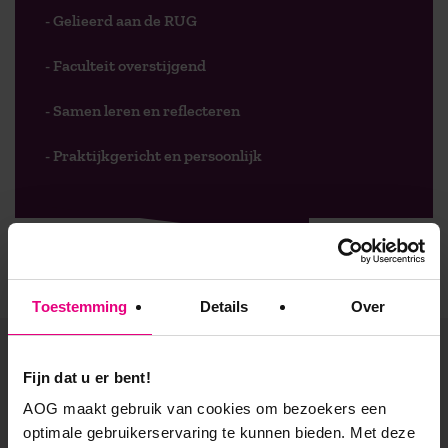
- Gelieerd aan de RUG
- Faculteit overstijgend
- Samen leren en reflecteren
- Praktijkgericht en persoonlijk
Toestemming
Details
Over
De vooruitgang voor zijn?
Fijn dat u er bent!
AOG maakt gebruik van cookies om bezoekers een
Blijf geïnspireerd en altijd op de hoogte! Ontvang
optimale gebruikerservaring te kunnen bieden. Met deze