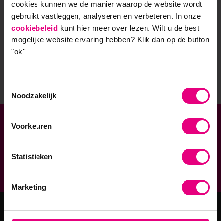
regelmatig vernieuwende kennisartikelen, uitnodigingen
cookies kunnen we de manier waarop de website wordt
gebruikt vastleggen, analyseren en verbeteren. In onze
voor (gratis) inspiratiesessies en relevante updates over
cookiebeleid
kunt hier meer over lezen. Wilt u de best
onze academische opleidingen.
mogelijke website ervaring hebben?
Klik dan op de button
"ok''
Stuur mij de nieuwsbrief
Toestemmingsselectie
Noodzakelijk
Voorkeuren
Verbonden aan
Geaccrediteerde opleidingen
Statistieken
9,0 op klantenvertellen.nl
Marketing