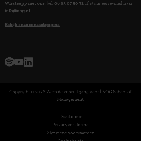
Whatsapp met ons
, bel
06 83 07 50 72
of stuur een e-mail naar
info@aog.nl
Bekijk onze contactpagina
> 9,0 op klantenvertellen
Copyright © 2026 Wees de vooruitgang voor | AOG School of
Management
Disclaimer
Privacyverklaring
Algemene voorwaarden
Cookiebeleid