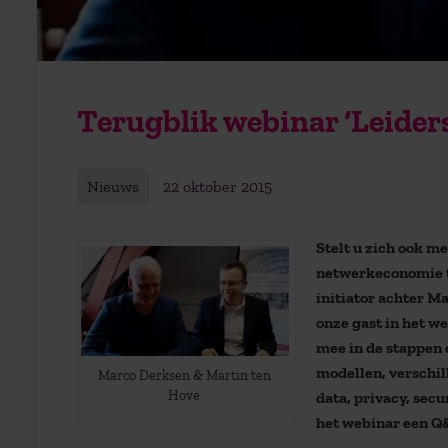
Terugblik webinar ‘Leider
Nieuws
22 oktober 2015
Stelt u zich ook m
netwerkeconomie t
initiator achter M
onze gast in het we
mee in de stappen 
modellen, verschil
Marco Derksen & Martin ten
Hove
data, privacy, sec
het webinar een Q&