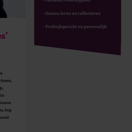
- Samen leren en reflecteren
- Praktijkgericht en persoonlijk
s’
de
rksen,
p,
rin
siness
n, big
 bood