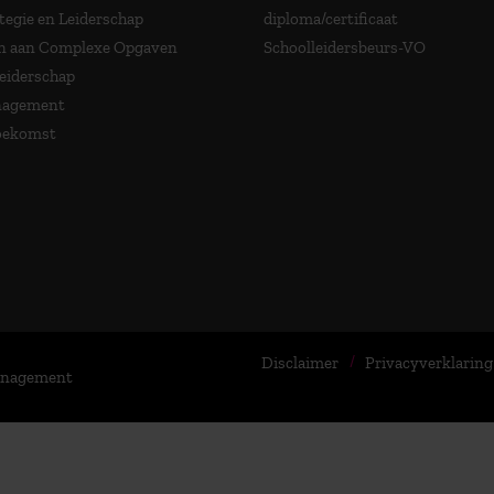
tegie en Leiderschap
diploma/certificaat
 aan Complexe Opgaven
Schoolleidersbeurs-VO
Leiderschap
nagement
Toekomst
Disclaimer
Privacyverklaring
Management