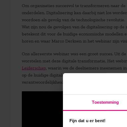
Om organisaties succesvol te transformeren naar de di
onderdelen. Digitalisering kan daarbij niet los worde
voordoen als gevolg van de technologische revolutie.
Wat zijn nou de gevolgen van de digitalisering op d
betekent dit voor de huidige economische modellen 
horen en waar Marco Derksen in het webinar zijn visie
Ons allereerste webinar was een groot succes. Uit de 
worstelen met deze digitale transformatie. Het webi
Leiderschap
, waarin we de deelnemers meenemen in 
op de huidige digitale transformatie. Deze leergang is
verantwoordelijkheid dragen bij de digitale koers bin
Toestemming
Fijn dat u er bent!