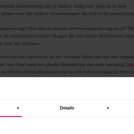
gitale samenleving zijn er leiders nodig met visie op al deze
n gezien van alle andere veranderingen die zich in de maatschapp
e samenleving? Hoe ziet de nieuwe netwerksamenleving er uit? W
en de organisatievormen? Vragen die wij binnen AOG steeds vake
 over liet schijnen.
vele reacties tijdens en na het webinar bleek ook dat veel organi
nar was daarnaast een goede afspiegeling van onze leergang
Digi
de nieuwe netwerksamenleving en een vakoverstijgende visie b
 specifiek voor directies, managers en professionals die
nen hun organisatie.
Details