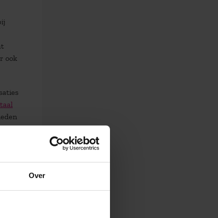
ij
at
r ook
saties
taal
ieden
Over