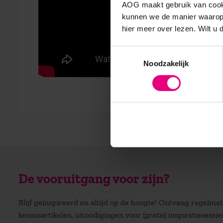
AOG maakt gebruik van cooki
kunnen we de manier waarop 
hier meer over lezen. Wilt u
Toestemmingsselectie
Noodzakelijk
De vooruitgang voor zijn?
Blijf geïnspireerd en altijd op de hoogte! Ontvang regelm
kennisartikelen, uitnodigingen voor (gratis) inspiratiesessi