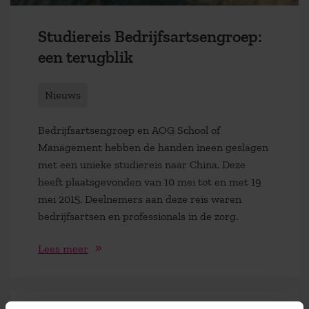
Studiereis Bedrijfsartsengroep:
een terugblik
Nieuws
Bedrijfsartsengroep en AOG School of
Management hebben de handen ineen geslagen
met een unieke studiereis naar China. Deze
heeft plaatsgevonden van 10 mei tot en met 19
mei 2015. Deelnemers aan deze reis waren
bedrijfsartsen en professionals in de zorg.
Lees meer