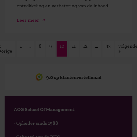
ontwikkeling en verbetering van de inhoud.
Lees meer
«
1
…
8
9
10
11
12
…
93
volgend
vorige
»
9,0 op klantenvertellen.nl
AOG School Of Management
- Opleider sinds 1988
- Gelieerd aan de RUG