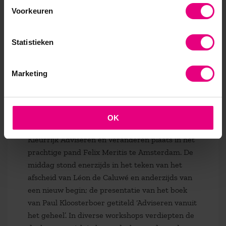
Lees meer
Voorkeuren
Statistieken
Terugblik ‘Kleurrijk Adviseren
en Veranderen’
Marketing
Nieuws
OK
Op dinsdag 9 juni jl. vond het evenement
Kleurrijk Adviseren en Veranderen plaats in het
prachtige pand Felix Meritis te Amsterdam. De
middag stond enerzijds in het teken van het
afscheid van Léon de Caluwé en anderzijds van
een nieuw begin; de presentatie van het boek
van Paul Kloosterboer getiteld ‘Adviseren vanuit
het geheel’. In diverse workshops verdiepten de