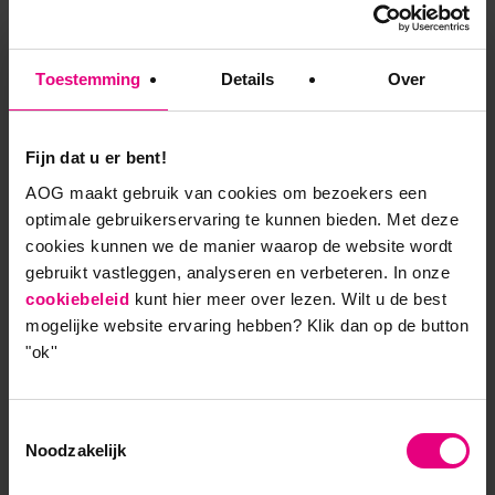
Kerndocent Heinrich Winter
aanvaardt ambt van hoogleraar
Toestemming
Details
Over
Bestuurskunde
Nieuws
Fijn dat u er bent!
AOG maakt gebruik van cookies om bezoekers een
Op 23 juni jl. heeft Heinrich Winter, kerndocent
optimale gebruikerservaring te kunnen bieden. Met deze
van de leergang Publieke Strategie en
cookies kunnen we de manier waarop de website wordt
Leiderschap , zijn ambt van hoogleraar
gebruikt vastleggen, analyseren en verbeteren. In onze
Bestuurskunde aan de Rijksuniversiteit
cookiebeleid
kunt hier meer over lezen. Wilt u de best
Groningen aanvaard. Zijn oratie, met de titel
mogelijke website ervaring hebben?
Klik dan op de button
“Bestuurlijke organisatie en geschilbeslechting
"ok''
in het sociaal domein”, richt zich op de nieuwe
verhoudingen die tussen overheid, markt en
gemeenschap zijn ontstaan na de
Toestemmingsselectie
Noodzakelijk
decentralisaties in het sociaal domein.