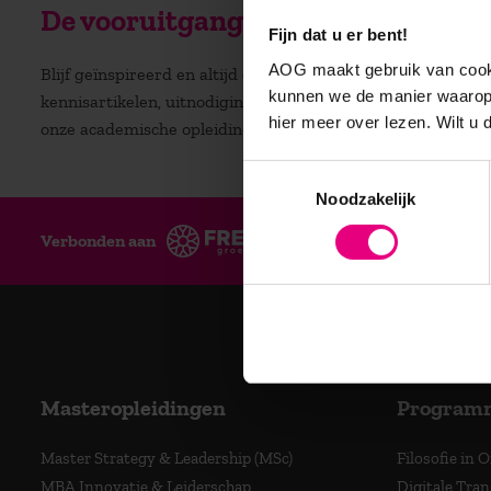
De vooruitgang voor zijn?
Fijn dat u er bent!
AOG maakt gebruik van cooki
Blijf geïnspireerd en altijd op de hoogte! Ontvang regelm
kunnen we de manier waarop 
kennisartikelen, uitnodigingen voor (gratis) inspiratiesessi
hier meer over lezen. Wilt u
onze academische opleidingen.
Toestemmingsselectie
Noodzakelijk
Verbonden aan
Ge
Masteropleidingen
Program
Master Strategy & Leadership (MSc)
Filosofie in 
MBA Innovatie & Leiderschap
Digitale Tra