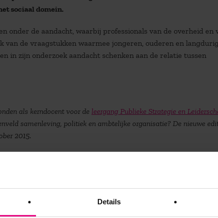
het sociaal domein.
n onder de aandacht, waarbij professionals van de overheid en 
k van de vraagstukken waarmee jongeren, ouderen en langduri
en in zijn onderzoek aandacht schenken aan de relatie tussen
nden als kerndocent voor de
leergang Publieke Strategie en Leidersc
enveld samenleving, politiek en ambtelijke organisatie? De nieuwe edi
tober 2015.
Details