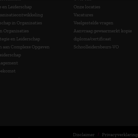
e en Leiderschap
Onze locaties
anisatieontwikkeling
Vacatures
schap in Organisaties
Veelgestelde vragen
in Organisaties
Aanvraag gewaarmerkt kopie
tegie en Leiderschap
diploma/certificaat
 aan Complexe Opgaven
Schoolleidersbeurs-VO
Leiderschap
nagement
Toekomst
Disclaimer
Privacyverklaring