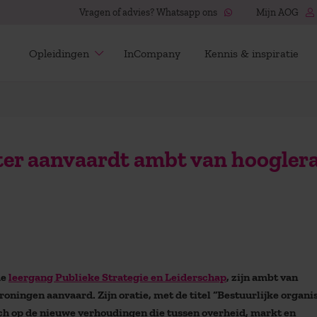
Vragen of advies? Whatsapp ons
Mijn AOG
Opleidingen
InCompany
Kennis & inspiratie
er aanvaardt ambt van hoogler
de
leergang Publieke Strategie en Leiderschap
, zijn ambt van
oningen aanvaard. Zijn oratie, met de titel “Bestuurlijke organi
zich op de nieuwe verhoudingen die tussen overheid, markt en