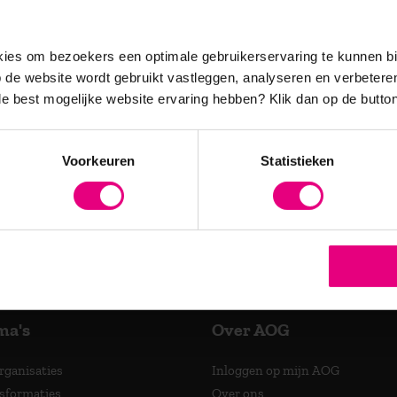
es om bezoekers een optimale gebruikerservaring te kunnen b
atig vernieuwende
de website wordt gebruikt vastleggen, analyseren en verbetere
es en relevante updates over
 de best mogelijke website ervaring hebben?
Klik dan op de button
Voorkeuren
Statistieken
accrediteerde opleidingen
ma's
Over AOG
Organisaties
Inloggen op mijn AOG
nsformaties
Over ons