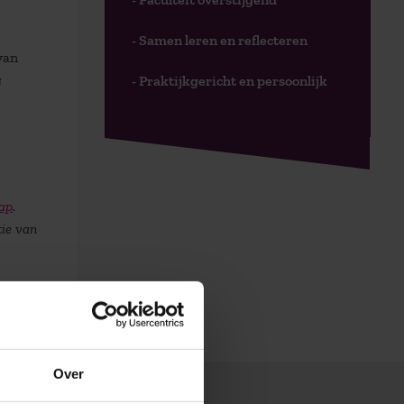
- Samen leren en reflecteren
van
g
- Praktijkgericht en persoonlijk
hap
.
tie van
Over