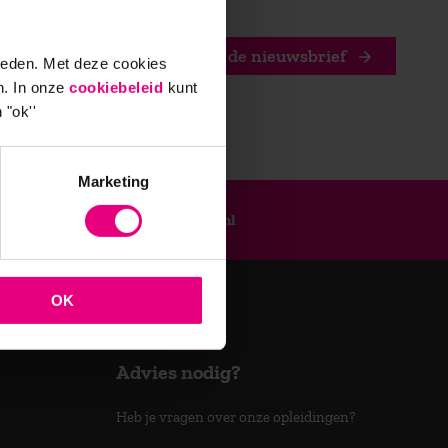
Stuur mij de nieuwsbrief
ieden. Met deze cookies
n. In onze
cookiebeleid
kunt
 "ok''
Marketing
9,0 op klantenvertellen.nl
OK
Advies nodig?
Heb je vragen over onze opleidingen?