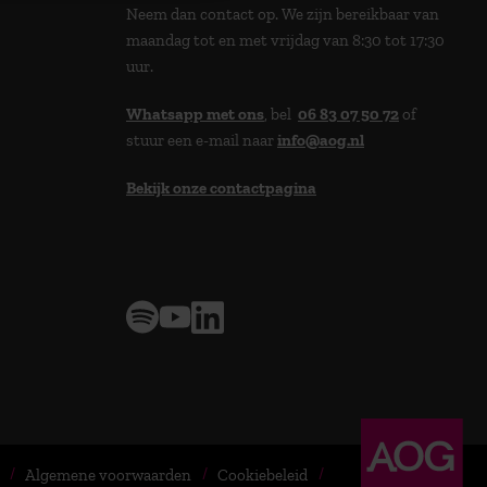
Neem dan contact op. We zijn bereikbaar van
maandag tot en met vrijdag van 8:30 tot 17:30
uur.
Whatsapp met ons
, bel
06 83 07 50 72
of
stuur een e-mail naar
info@aog.nl
Bekijk onze contactpagina
> 9,0 op klantenvertellen
Algemene voorwaarden
Cookiebeleid