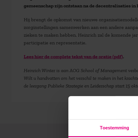
gemeenschap zijn ontstaan na de decentralisaties in 
Hij brengt de opkomst van nieuwe organisatiemodelle
zorginstellingen samenwerken aan een andere aanpa
zieken te maken hebben. Heinrich zal de komende jar
participatie en representatie.
Lees hier de complete tekst van de oratie (pdf)
.
Heinrich Winter is aan AOG School of Management verbo
Wilt u handvatten om het verschil te maken in het kracht
de leergang Publieke Strategie en Leiderschap start 15 ok
Toestemming