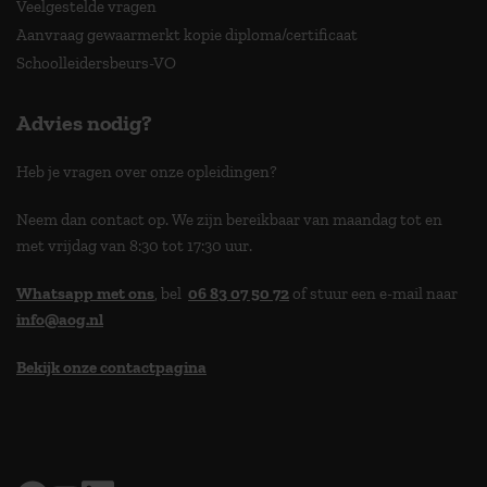
Veelgestelde vragen
Aanvraag gewaarmerkt kopie diploma/certificaat
Schoolleidersbeurs-VO
Advies nodig?
Heb je vragen over onze opleidingen?
Neem dan contact op. We zijn bereikbaar van maandag tot en
met vrijdag van 8:30 tot 17:30 uur.
Whatsapp met ons
, bel
06 83 07 50 72
of stuur een e-mail naar
info@aog.nl
Bekijk onze contactpagina
> 9,0 op klantenvertellen