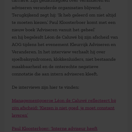
carrière. Zijn gedachtegoed over veranderen en
adviseren veranderde organisaties blijvend.
Terugkijkend zegt hij: ‘Ik heb geleerd om niet altijd
te moeten kiezen.’ Paul Kloosterboer komt met een
nieuw boek ‘Adviseren vanuit het geheel’
en hij begeleidt Léon de Caluwé bij zijn afscheid van
AOG tijdens het evenement Kleurrijk Adviseren en
Veranderen. In het interview verhaalt hij over
sjoelbaksyndromen, klokkenluiders, niet bestaande
maakbaarheid en de onterechte negatieve
connotatie die aan intern adviseren kleeft.
De interviews zijn hier te vinden:
Managementgoeroe Léon de Caluwé reflecteert bij
zijn afscheid: ‘Kiezen is niet goed, je moet constant
laveren’
Paul Kloosterboer: ‘Interne adviseur heeft