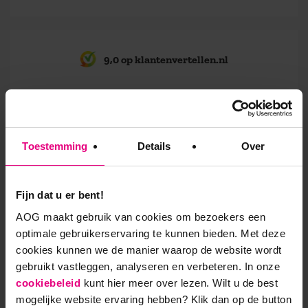
9,0 op klantenvertellen.nl
AOG School Of Management
Toestemming
Details
Over
- Opleider sinds 1988
- Gelieerd aan de RUG
Fijn dat u er bent!
AOG maakt gebruik van cookies om bezoekers een
- Faculteit overstijgend
optimale gebruikerservaring te kunnen bieden. Met deze
cookies kunnen we de manier waarop de website wordt
- Samen leren en reflecteren
gebruikt vastleggen, analyseren en verbeteren. In onze
cookiebeleid
kunt hier meer over lezen. Wilt u de best
- Praktijkgericht en persoonlijk
mogelijke website ervaring hebben?
Klik dan op de button