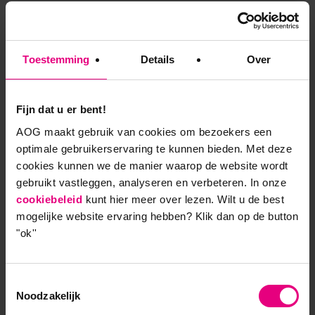
met elkaar over gesproken en zijn we door elkaar, de
docenten en gastsprekers geïnspireerd geraakt. Ik
heb mezelf het fundamentele gedachtegoed dat
waardetoevoeging voor de klant waardevol is voor
Toestemming
Details
Over
het bedrijf meer eigen gemaakt en dat sterkt mij in
mijn professie als marketeer. De opgedane kennis en
Fijn dat u er bent!
praktijkcases is de voeding voor de, door mij
ontwikkelde, omni-channelstrategie voor Focuszorg,
AOG maakt gebruik van cookies om bezoekers een
het submerk van Ziekenhuis Gelderse Vallei. Ons
optimale gebruikerservaring te kunnen bieden. Met deze
antwoord op de veranderende zorgconsument en
cookies kunnen we de manier waarop de website wordt
het nieuwe zorglandschap. De komende tijd mag ik
gebruikt vastleggen, analyseren en verbeteren. In onze
me hier flink mee bezighouden en daar kijk ik erg
cookiebeleid
kunt hier meer over lezen. Wilt u de best
naar uit.”
mogelijke website ervaring hebben?
Klik dan op de button
"ok''
Meer informatie?
Toestemmingsselectie
Noodzakelijk
We gaan door met het succes van de leergang