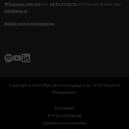
Whatsapp met ons
, bel
06 83 07 50 72
of stuur een e-mail naar
info@aog.nl
Bekijk onze contactpagina
> 9,0 op klantenvertellen
Copyright © 2026 Wees de vooruitgang voor | AOG School of
Management
Disclaimer
Privacyverklaring
Algemene voorwaarden