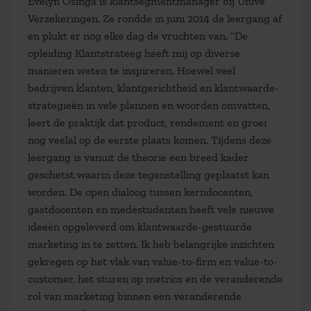
Evelyn Osinga is klantsegmentmanager bij Univé
Verzekeringen. Ze rondde in juni 2014 de leergang af
en plukt er nog elke dag de vruchten van. “De
opleiding Klantstrateeg heeft mij op diverse
manieren weten te inspireren. Hoewel veel
bedrijven klanten, klantgerichtheid en klantwaarde-
strategieën in vele plannen en woorden omvatten,
leert de praktijk dat product, rendement en groei
nog veelal op de eerste plaats komen. Tijdens deze
leergang is vanuit de theorie een breed kader
geschetst waarin deze tegenstelling geplaatst kan
worden. De open dialoog tussen kerndocenten,
gastdocenten en medestudenten heeft vele nieuwe
ideeën opgeleverd om klantwaarde-gestuurde
marketing in te zetten. Ik heb belangrijke inzichten
gekregen op het vlak van value-to-firm en value-to-
customer, het sturen op metrics en de veranderende
rol van marketing binnen een veranderende