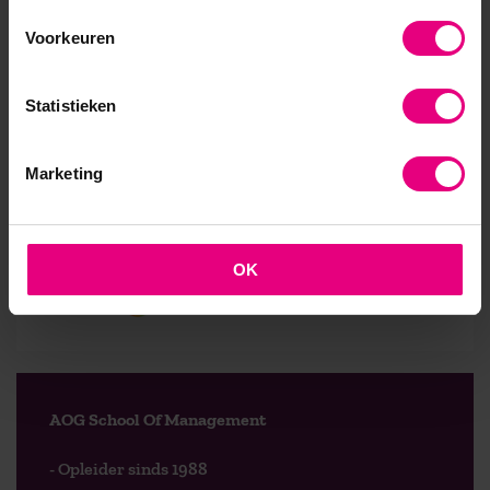
Klantstrateeg
. Op donderdag 12 en vrijdag 13
november gaat de eerste module van start. De
Voorkeuren
eerste aanmeldingen zijn al een feit. Bent u
nieuwsgierig geworden wat de leergang voor u kan
Statistieken
betekenen?
Download dan hier de brochure
of neem
contact op met de studieadviseur Ingrid Bearda. Ze
is bereikbaar via telefoonnummer 088 556 1058 of
Marketing
per e-mail
bearda@aog.nl
.
OK
9,0 op klantenvertellen.nl
AOG School Of Management
- Opleider sinds 1988