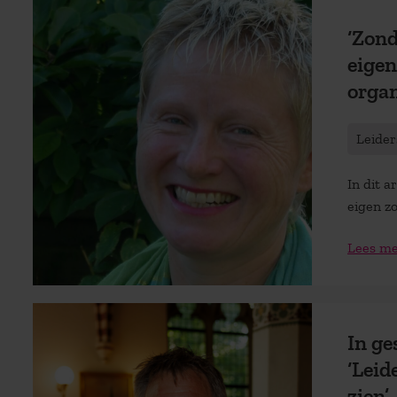
‘Zond
eigen
orga
Leider
In dit 
eigen zo
Lees m
In g
‘Leid
zien’.