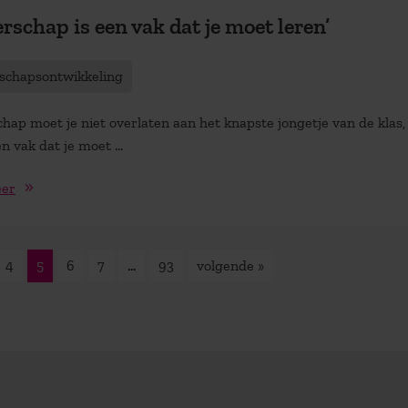
erschap is een vak dat je moet leren’
schapsontwikkeling
chap moet je niet overlaten aan het knapste jongetje van de klas
en vak dat je moet ...
eer
4
5
6
7
…
93
volgende »