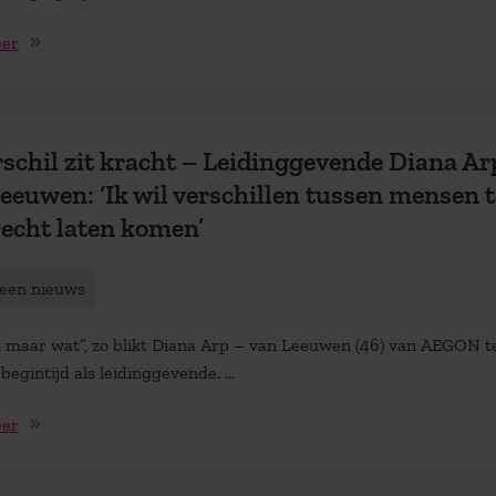
eer
rschil zit kracht – Leidinggevende Diana A
eeuwen: ‘Ik wil verschillen tussen mensen t
echt laten komen’
een nieuws
d maar wat”, zo blikt Diana Arp – van Leeuwen (46) van AEGON t
begintijd als leidinggevende. ...
eer