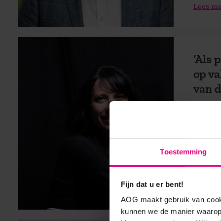
Lees m
‘Als 
op va
van d
Leider
In 2018
Toestemming
Strateg
Organisa
Fijn dat u er bent!
Lees m
AOG maakt gebruik van cooki
kunnen we de manier waarop 