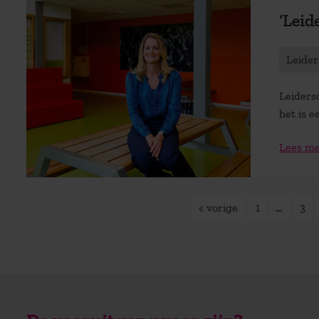
‘Leid
Leider
Leiders
het is e
Lees m
« vorige
1
…
3