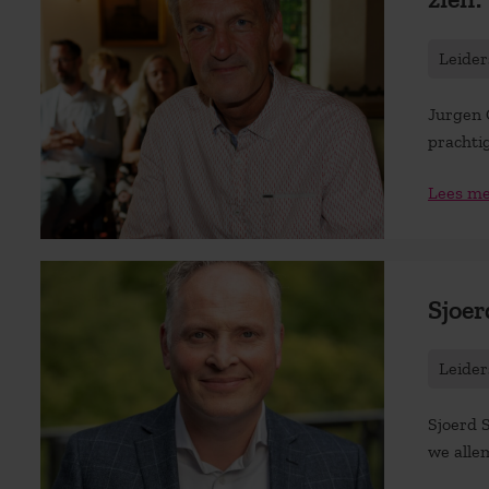
Leider
Jurgen 
prachti
Lees m
Sjoer
Leider
Sjoerd S
we allem