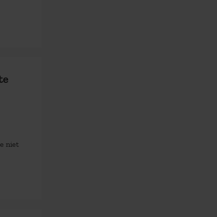
te
e niet