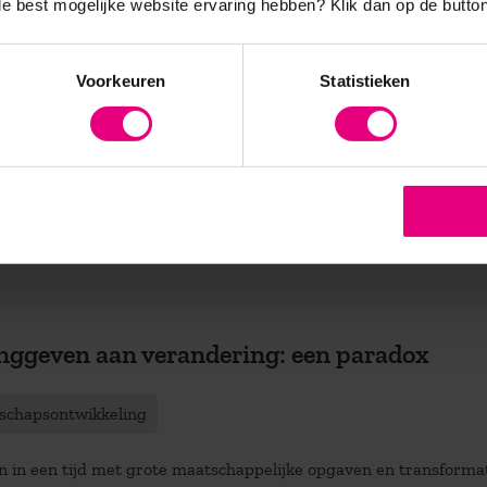
 de best mogelijke website ervaring hebben?
Klik dan op de button
tief denken en diversiteit
Voorkeuren
Statistieken
schapsontwikkeling
ten meer diversiteit hebben in onze organisatie!’ Ook bij het th
eit kan het een reflex zijn om direct ...
eer
nggeven aan verandering: een paradox
schapsontwikkeling
n in een tijd met grote maatschappelijke opgaven en transformat