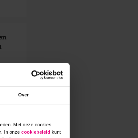
een
u
:
Over
ieden. Met deze cookies
n. In onze
cookiebeleid
kunt