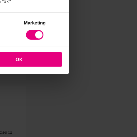
 "ok''
Marketing
ema
OK
ies in