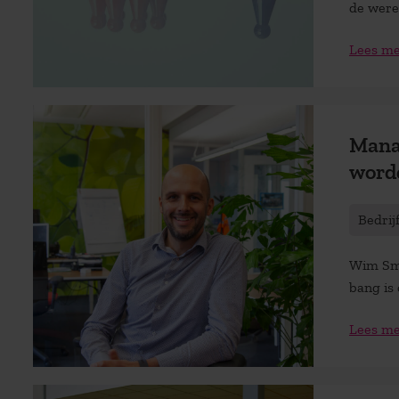
de werel
Lees m
Mana
word
Bedrij
Wim Smi
bang is o
Lees m