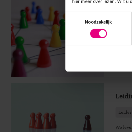
hier meer over lezen. Wilt u
Effec
Toestemmingsselectie
Noodzakelijk
Leider
‘We moe
diversit
Lees m
Leidi
Leider
We leve