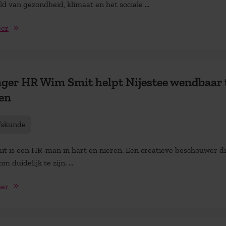
d van gezondheid, klimaat en het sociale ...
eer
ger HR Wim Smit helpt Nijestee wendbaar 
en
fskunde
t is een HR-man in hart en nieren. Een creatieve beschouwer di
m duidelijk te zijn. ...
eer