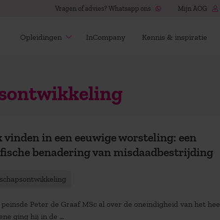
Vragen of advies? Whatsapp ons
Mijn AOG
Opleidingen
InCompany
Kennis & inspiratie
sontwikkeling
 vinden in een eeuwige worsteling: een
ofische benadering van misdaadbestrijding
schapsontwikkeling
 peinsde Peter de Graaf MSc al over de oneindigheid van het heel
ne ging hij in de ...