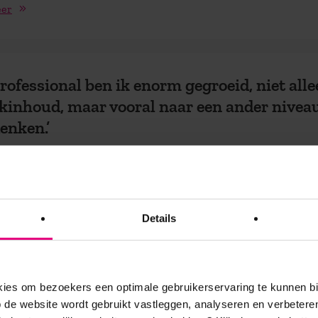
eer
professional ben ik enorm gegroeid, niet all
kinhoud, maar vooral naar een ander nivea
enken.’
schapsontwikkeling
 begon de ‘leergulzige’ Esther Gerrits haar eerste AOG Leergang
Details
isch Programmamanagement. Daarna volgden nog Filosofie in
ties en ...
eer
es om bezoekers een optimale gebruikerservaring te kunnen b
de website wordt gebruikt vastleggen, analyseren en verbetere