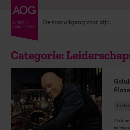
De vooruitgang voor zijn.
Categorie:
Leiderschap
Geluk
filos
Leider
Als kind
volwasse