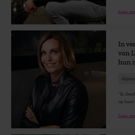
Lees m
In ve
van L
hun r
Algem
“Ik dee
op haar 
Lees m