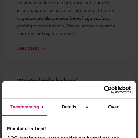
maakbaarheid en instrumentarium naar de
erkenning dat er pas echt iets gebeurt binnen
organisaties als mensen bereid zijn om hun
gedrag te veranderen. Van de nadruk op ratio
naar het belang van emotie.
Lees meer
‘Nasty little habits’
Veranderen en Organiseren
Toestemming
Details
Over
Zomer 2015 in Amsterdam. Niet verkeerd qua
weer. Ik draai een paar weken, wat wij thuis, een
zomerrooster noemen; in de ochtend werken en
Fijn dat u er bent!
schrijven, in de middag varen op het IJ, de