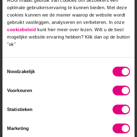
AOG maakt gebruik van cookies om bezoekers een
grachten of de Amstel en ‘s avonds barbecueën
optimale gebruikerservaring te kunnen bieden. Met deze
met een glaasje wijn. Veel vrienden vinden dat
cookies kunnen we de manier waarop de website wordt
ook leuk! Elk jaar weer een leuke reflectieve en
gebruikt vastleggen, analyseren en verbeteren. In onze
inspirerende periode. Column van Marco de
cookiebeleid
kunt hier meer over lezen. Wilt u de best
Witte.
mogelijke website ervaring hebben?
Klik dan op de button
"ok''
Lees meer
Toestemmingsselectie
Noodzakelijk
Niet managers, maar leiders!
Voorkeuren
Veranderen en Organiseren
Statistieken
De zoektocht naar de heilige graal in de
veranderkunde is enorm versneld door Mr.
Marketing
Change Globally, John P. Kotter. Zijn ‘Why