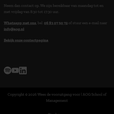
Neem dan contact op. We zijn bereikbaar van maandag tot en
met vrijdag van 8:30 tot 17:30 uur.
Whatsapp met ons
, bel
06 83 07 50 72
of stuur een e-mail naar
info@aog.nl
Bekijk onze contactpagina
> 9,0 op klantenvertellen
Copyright © 2026 Wees de vooruitgang voor | AOG School of
Management