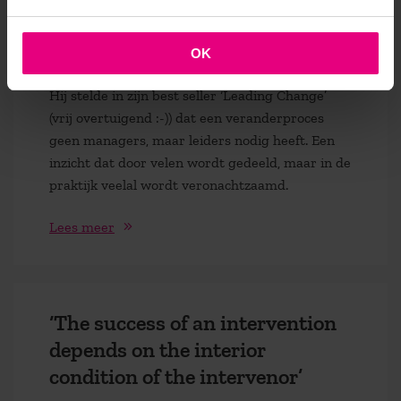
transformation efforts fail?’ is een bron van
inspiratie tot op de dag van vandaag. Reeds in
de negentiger jaren van de vorige eeuw sprak
OK
hij over het tekort van verandermanagement.
Hij stelde in zijn best seller ‘Leading Change’
(vrij overtuigend :-)) dat een veranderproces
geen managers, maar leiders nodig heeft. Een
inzicht dat door velen wordt gedeeld, maar in de
praktijk veelal wordt veronachtzaamd.
Lees meer
‘The success of an intervention
depends on the interior
condition of the intervenor’