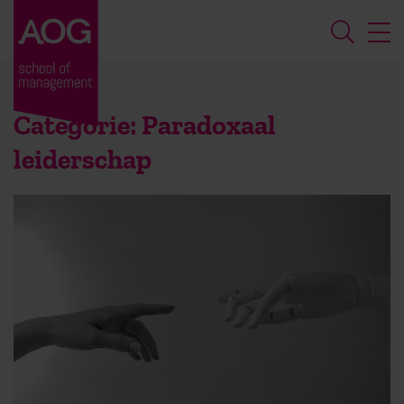
Categorie:
Paradoxaal
leiderschap