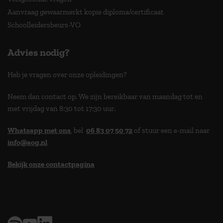
Aanvraag gewaarmerkt kopie diploma/certificaat
Schoolleidersbeurs-VO
Advies nodig?
Heb je vragen over onze opleidingen?
Neem dan contact op. We zijn bereikbaar van maandag tot en
met vrijdag van 8:30 tot 17:30 uur.
Whatsapp met ons
, bel
06 83 07 50 72
of stuur een e-mail naar
info@aog.nl
Bekijk onze contactpagina
> 9,0 op klantenvertellen