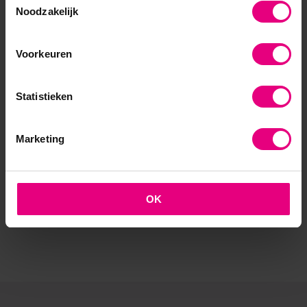
Noodzakelijk
AOG School Of Management
- Opleider sinds 1988
Voorkeuren
- Gelieerd aan de RUG
Statistieken
- Faculteit overstijgend
Marketing
- Samen leren en reflecteren
- Praktijkgericht en persoonlijk
OK