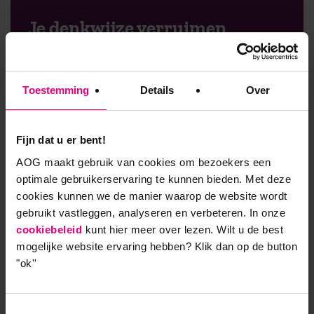
Je denkwijze verruimen
Wil jij ook leren hoe je controle kunt houden, terwijl
je gelijktijdig verantwoordelijkheden dieper in de
Toestemming
Details
Over
organisatie neerlegt? Hoe je kunt innoveren en
tegelijkertijd het goede dat er al was behoudt? Hoe
je snelheid maakt, maar wel alle stakeholders
Fijn dat u er bent!
betrekt?
AOG maakt gebruik van cookies om bezoekers een
optimale gebruikerservaring te kunnen bieden. Met deze
Lees meer
cookies kunnen we de manier waarop de website wordt
gebruikt vastleggen, analyseren en verbeteren. In onze
cookiebeleid
kunt hier meer over lezen. Wilt u de best
mogelijke website ervaring hebben?
Klik dan op de button
9,0 op klantenvertellen.nl
"ok''
Toestemmingsselectie