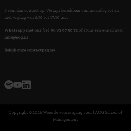
Neem dan contact op. We zijn bereikbaar van maandag tot en
met vrijdag van 8:30 tot 17:30 uur.
Whatsapp met ons
, bel
06 83 07 50 72
of stuur een e-mail naar
info@aog.nl
Bekijk onze contactpagina
> 9,0 op klantenvertellen
Copyright © 2026 Wees de vooruitgang voor | AOG School of
Management