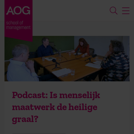
Podcast: Is menselijk
maatwerk de heilige
graal?