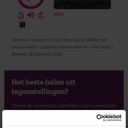
Opname, montage en foto’s door Gijs de Bakker van
Soundseekers | Originele publicatiedatum: 9 mei 2022 |
Bewerkt: 28 augustus 2023
Het beste halen uit
tegenstellingen?
Tijdens de masterclass ontwikkel je jouw paradoxaal
leiderschap, waardoor je in staat bent om soepeler
te schakelen tussen tegengestelde tactieken, zonder
wispelturig of inconsistent over te komen.