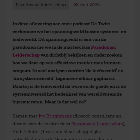
Paradoxaal leiderschap
28 mei 2026
In deze aflevering van onze podcast De Twist
verkennen we het spanningsveld tussen systeem- en
leefwereld. Dit spanningsveld is een van de
paradoxen die we in de masterclass
Paradoxaal
Leiderschap
van dichtbij bekijken en onderzoeken
hoe we daar op een effectieve manier mee kunnen
omgaan. In veel analyses worden ‘de leefwereld’ en
‘de systeemwereld’ tegenover elkaar geplaatst.
Daarbij is de leefwereld de ware en de goede en is de
systeemwereld het bedenksel van wereldvreemde
bureaucraten. Maar is dat wel zo?
Samen met
Ivo Brughmans
(filosoof, consultant en
docent van de masterclass
Paradoxaal Leiderschap
),
André Enter (directeur Maatschappelijke
ontwikkeling bij de Gemeente Leeuwarden en