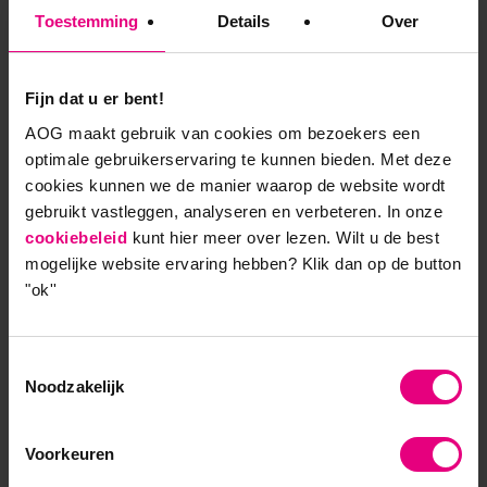
Toestemming
Details
Over
Bekijk masterclass
Fijn dat u er bent!
AOG maakt gebruik van cookies om bezoekers een
optimale gebruikerservaring te kunnen bieden. Met deze
9,0 op klantenvertellen.nl
cookies kunnen we de manier waarop de website wordt
gebruikt vastleggen, analyseren en verbeteren. In onze
cookiebeleid
kunt hier meer over lezen. Wilt u de best
mogelijke website ervaring hebben?
Klik dan op de button
AOG School Of Management
"ok''
- Opleider sinds 1988
Toestemmingsselectie
- Gelieerd aan de RUG
Noodzakelijk
- Faculteit overstijgend
Voorkeuren
- Samen leren en reflecteren