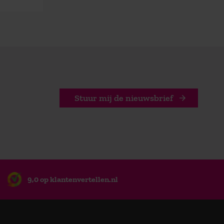
Stuur mij de nieuwsbrief
9,0 op klantenvertellen.nl