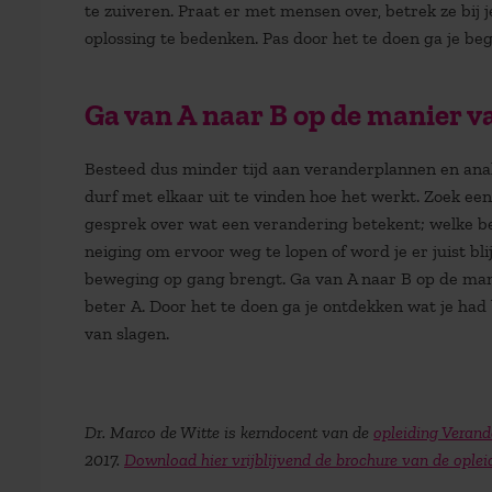
te zuiveren. Praat er met mensen over, betrek ze bij j
oplossing te bedenken. Pas door het te doen ga je be
Ga van A naar B op de manier v
Besteed dus minder tijd aan veranderplannen en anal
durf met elkaar uit te vinden hoe het werkt. Zoek ee
gesprek over wat een verandering betekent; welke bet
neiging om ervoor weg te lopen of word je er juist bli
beweging op gang brengt. Ga van A naar B op de manie
beter A. Door het te doen ga je ontdekken wat je had
van slagen.
Dr. Marco de Witte is kerndocent van de
opleiding Vera
2017.
Download hier vrijblijvend de brochure van de opl