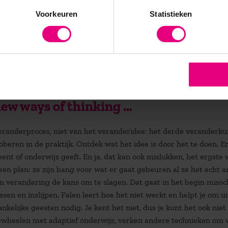
itvoerenden. Maar dan kom je al snel in een intrigerende para
Voorkeuren
Statistieken
ers aanpakken. De werknemers pakken pas aan als de managers
ers niet aanpakken, etc. In dit spel worden snel oude patronen
kheid en autonomie, van kracht en kwetsbaarheid. Deze emoties
end, mensen doen niet wat ze denken, maar wat ze voelen. Emotie
n new ways of thinking …
veranderproces, niet van het veranderidee: het derde veranderk
oberen in de praktijk. Ontdek wat het idee is door het te doen. E
ent of onderwijs geeft. En ja, dat kan ook mislukken, het ergste 
n plan: ze zijn bang voor wat er gaat gebeuren al ze het echt 
een verandering de kans om te slagen. Dat gaat in het begin missc
en en inslijpen. Falen leert hoe het niet werkt en helpt je om ui
kelijke geesten nodig. Je kent het niet, dus je kunt het ook niet
ewheelen met adaptief onderwijs, verken andere technieken om 