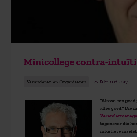
Minicollege contra-intuït
Veranderen en Organiseren
22 februari 2017
“Als we een goed
alles goed.” Die
Verandermanag
tegenover die hem
intuïtieve inval