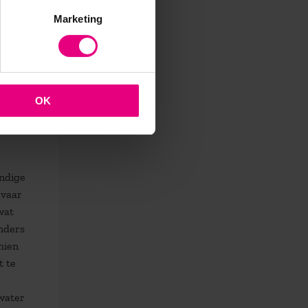
dox.
Marketing
 komen
s
OK
undige
rvaar
wat
anders
hien
t te
water