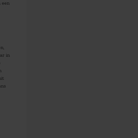
m een
n,
ar in
e
n
it
ans