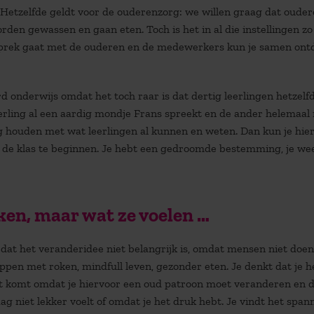
Hetzelfde geldt voor de ouderenzorg: we willen graag dat oude
rden gewassen en gaan eten. Toch is het in al die instellingen zo
gesprek gaat met de ouderen en de medewerkers kun je samen on
 onderwijs omdat het toch raar is dat dertig leerlingen hetzelf
rling al een aardig mondje Frans spreekt en de ander helemaal n
g houden met wat leerlingen al kunnen en weten. Dan kun je hie
in de klas te beginnen. Je hebt een gedroomde bestemming, je we
ken, maar wat ze voelen …
dat het veranderidee niet belangrijk is, omdat mensen niet doe
pen met roken, mindfull leven, gezonder eten. Je denkt dat je he
Dat komt omdat je hiervoor een oud patroon moet veranderen en 
aag niet lekker voelt of omdat je het druk hebt. Je vindt het span