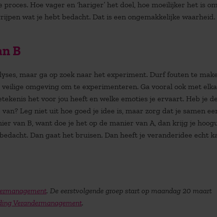
e proces. Hoe vager en ‘hariger’ het doel, hoe moeilijker het is o
grijpen wat je hebt bedacht. Dat is een ongemakkelijke waarheid.
an B
yses, maar ga op zoek naar het experiment. Durf fouten te make
n veilige omgeving om te experimenteren. Ga vooral ook met elka
ekenis het voor jou heeft en welke emoties je ervaart. Heb je d
j van? Leg niet uit hoe goed je idee is, maar zorg dat je samen ee
r van B, want doe je het op de manier van A, dan krijg je hoogu
 bedacht. Dan gaat het bruisen. Dan heeft je veranderidee echt k
ndermanagement
. De eerstvolgende groep start op maandag 20 maart
eiding Verandermanagement
.