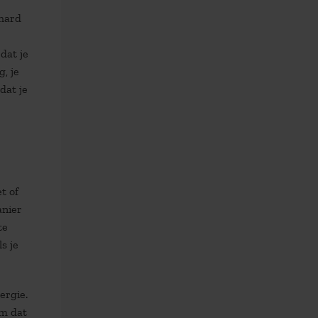
 hard
dat je
, je
dat je
t of
anier
te
s je
ergie.
om dat