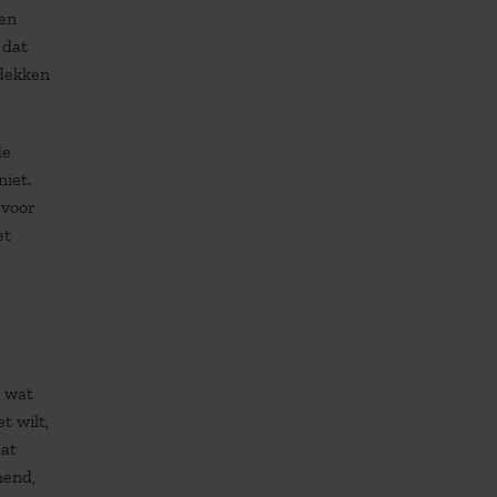
ren
 dat
tdekken
de
iet.
rvoor
et
n wat
t wilt,
dat
nend,