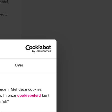
abiel,
egt.
k
ws uit
Over
en van
s, ben
ieden. Met deze cookies
er en
n. In onze
cookiebeleid
kunt
 "ok''
raag de
der