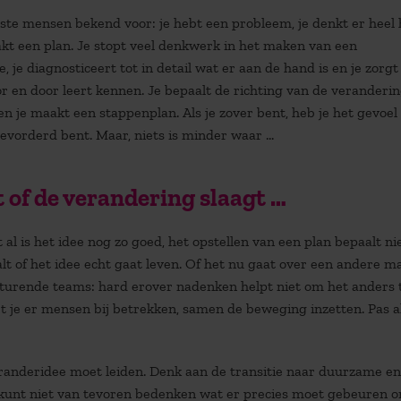
te mensen bekend voor: je hebt een probleem, je denkt er heel
akt een plan. Je stopt veel denkwerk in het maken van een
 je diagnosticeert tot in detail wat er aan de hand is en je zorgt 
 en door leert kennen. Je bepaalt de richting van de verandering
 en je maakt een stappenplan. Als je zover bent, heb je het gevoel 
gevorderd bent. Maar, niets is minder waar …
t of de verandering slaagt …
l is het idee nog zo goed, het opstellen van een plan bepaalt nie
lt of het idee echt gaat leven. Of het nu gaat over een andere m
sturende teams: hard erover nadenken helpt niet om het anders 
 je er mensen bij betrekken, samen de beweging inzetten. Pas al
randeridee moet leiden. Denk aan de transitie naar duurzame en
 je kunt niet van tevoren bedenken wat er precies moet gebeuren 