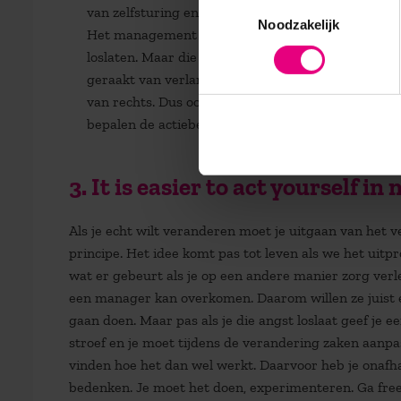
Toestemmingsselectie
van zelfsturing en toenemende empowerment van u
Noodzakelijk
Het management wil pas loslaten als de werknem
loslaten. Maar die zeggen dan weer dat de werknem
geraakt van verlangen en verraad, van afhankelij
van rechts. Dus ook al is het idee nog zo inspirer
bepalen de actiebereidheid.
3. It is easier to act yourself i
Als je echt wilt veranderen moet je uitgaan van het 
principe. Het idee komt pas tot leven als we het uitpr
wat er gebeurt als je op een andere manier zorg verle
een manager kan overkomen. Daarom willen ze juist ee
gaan doen. Maar pas als je die angst loslaat geef je 
stroef en je moet tijdens de verandering zaken aanpass
vinden hoe het dan wel werkt. Daarvoor heb je onafhan
bedenken. Je moet het doen, experimenteren. Ga fre