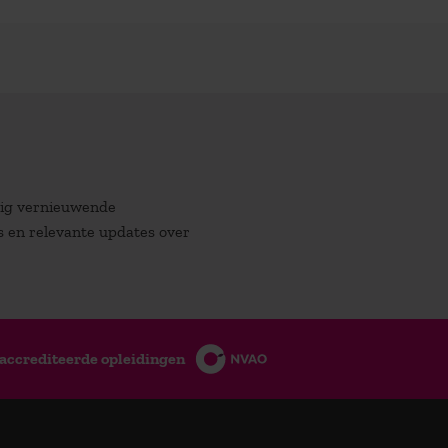
atig vernieuwende
es en relevante updates over
accrediteerde opleidingen