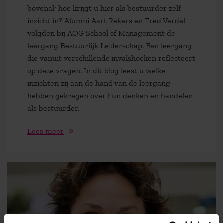
bovenal; hoe krijgt u hier als bestuurder zelf
inzicht in? Alumni Aart Rekers en Fred Verdel
volgden bij AOG School of Management de
leergang Bestuurlijk Leiderschap . Een leergang
die vanuit verschillende invalshoeken reflecteert
op deze vragen. In dit blog leest u welke
inzichten zij aan de hand van de leergang
hebben gekregen over hun denken en handelen
als bestuurder.
Lees meer