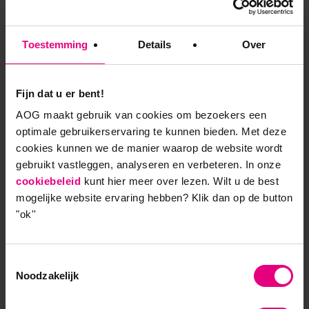
Toestemming
Details
Over
Fijn dat u er bent!
AOG maakt gebruik van cookies om bezoekers een
optimale gebruikerservaring te kunnen bieden. Met deze
Jolande Gomolka: “Uitgedaagd
cookies kunnen we de manier waarop de website wordt
om vérder te denken”
gebruikt vastleggen, analyseren en verbeteren. In onze
cookiebeleid
kunt hier meer over lezen. Wilt u de best
Strategie en Bestuur
mogelijke website ervaring hebben?
Klik dan op de button
"ok''
Als directeur Domein Business Media en Recht
bij Windesheim, een van de grotere hbo-
Toestemmingsselectie
instellingen in Nederland, denkt Jolande
Noodzakelijk
Gomolka na over de onderwijsstrategie voor de
lange termijn. Voorop staat dat Windesheim