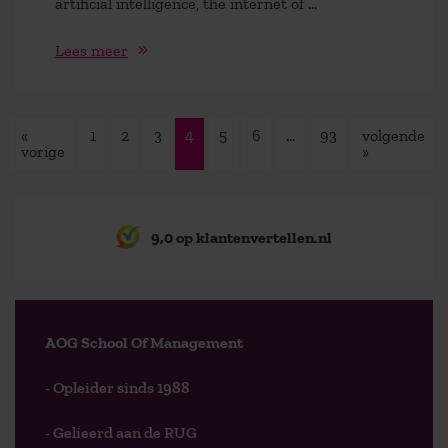
artificial intelligence, the internet of ...
Lees meer
«
1
2
3
4
5
6
…
93
volgende
vorige
»
9,0 op klantenvertellen.nl
AOG School Of Management
- Opleider sinds 1988
- Gelieerd aan de RUG