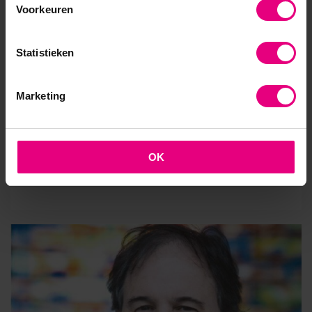
studenten zo goed mogelijk wil voorbereiden op
Voorkeuren
de arbeidsmarkt. Maar welk onderwijs is
daarvoor nodig in een tijd van snelle
Statistieken
technologische en maatschappelijke
ontwikkelingen? Ze volgde de leergang
Strategisch Leiderschap en sloot deze af met
Marketing
een visiedocument met de titel: ‘Hoger
beroepsonderwijs als er geen beroepen meer
zijn’.
OK
Lees meer