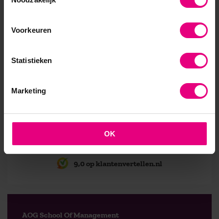
laatst, maar het heeft ook veel gebracht. Met mijn
visiedocument kunnen wij als college SOMV verder.
Voorkeuren
Daar gaat het om, dat je er ook na afronding van de
leergang nog iets mee doet.”
Statistieken
Suzan volgde de leergang
Strategisch Leiderschap
. Bent
u nieuwsgierig geworden naar deze leergang en wilt u
meer weten? Of wilt u verder praten over dit interview?
Marketing
Neem dan gerust contact op met studieadviseur Ronald
Hellinga op 088 556 10 57 of
hellinga@aog.nl
.
OK
9,0 op klantenvertellen.nl
AOG School Of Management