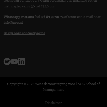
Neem dan contact op. We zijn bereikbaar van maandag tot en
met vrijdag van 8:30 tot 17:30 uur.
Whatsapp met ons
, bel
06 83 07 50 72
of stuur een e-mail naar
info@aog.nl
Bekijk onze contactpagina
> 9,0 op klantenvertellen
Copyright © 2026 Wees de vooruitgang voor | AOG School of
Management
Disclaimer