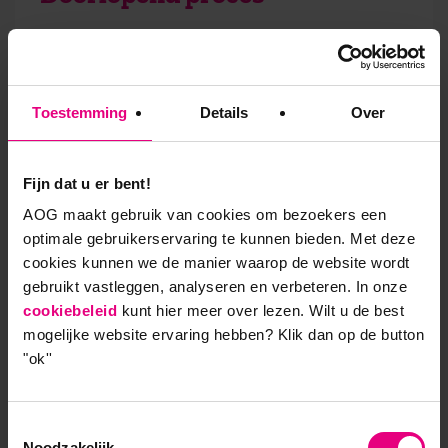
Het schrijven van een visiedocument en van de
stellingen is een onderdeel van de leergang
Strategisch Leiderschap
. “Tijdens het schrijven van
Toestemming
Details
Over
mijn visiedocument kreeg ik al feedback. Maar na
het in ontvangst nemen van het diploma, in april
2018, ben ik in feite doorgegaan. Dat wil zeggen dat
Fijn dat u er bent!
ik met anderen over mijn visie heb gespard en deze
AOG maakt gebruik van cookies om bezoekers een
gepresenteerd heb aan diverse toehoorders, zoals
optimale gebruikerservaring te kunnen bieden. Met deze
het managementteam, de medewerkers en de Raad
cookies kunnen we de manier waarop de website wordt
van Advies van het college SOMV. Na iedere
gebruikt vastleggen, analyseren en verbeteren. In onze
presentatie kreeg ik feedback. Zo is het
cookiebeleid
kunt hier meer over lezen. Wilt u de best
visiedocument een doorlopend proces geworden dat
mogelijke website ervaring hebben?
Klik dan op de button
nog steeds niet ‘af’ is. Daarmee is het een stuk
"ok''
geworden voor de toekomst van mijn college, een
stip aan de horizon.”
Toestemmingsselectie
“Al met al was het een pittige opleiding; zeker op het
Noodzakelijk