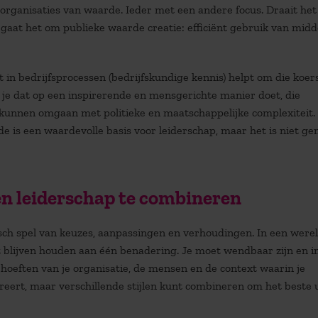
 organisaties van waarde. Ieder met een andere focus. Draait het 
 gaat het om
publieke waarde creatie: e
fficiënt gebruik van midd
t in bedrijfsprocessen (bedrijfskundige kennis) helpt om die koer
e je dat op een inspirerende en mensgerichte manier doet, die
 kunnen omgaan met politieke en maatschappelijke complexiteit. 
nde is een waardevolle basis voor leiderschap, maar het is niet g
en leiderschap te combineren
ch spel van keuzes, aanpassingen en verhoudingen. In een werel
st blijven houden aan één benadering. Je moet wendbaar zijn en i
ehoeften van je organisatie, de mensen en de context waarin je
pereert, maar verschillende stijlen kunt combineren om het beste 