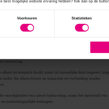
 de best mogelijke website ervaring hebben?
Klik dan op de button
ed doen: onze leiderschapsopleidinge
Voorkeuren
Statistieken
oen. Over
hoe
leiders een inspirerende, inclusieve en wendbare
id en maatschappelijke impact. Met andere woorden wat is wen
t waarden, ethiek en de menselijke kant van leiderschap.
n, zodat de organisatie effectief haar doelen bereikt? Dus over
w
 geven op de lange termijn. Hoe vertaal je strategie naar concre
en uitvoering.
 alleen strategisch denkt, maar de menselijke kant negeert, loop
leider die alleen focust op inspiratie en verbinding zonder
ct.
 de vaardigheden van nieuw leiderschap, maar het speelveld van
en en maatschappelijke belangen.