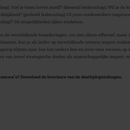
schap), Stel je team boven jezelf? (dienend leiderschap). Wil je de k
lijkheid? (gedeeld leiderschap) Of jouw medewerkers inspirer
rschap)? De mogelijkheden lijken eindeloos.
n de verschillende benaderingen, om niet alleen effectief, maar 
bineren, kun je als leider op verschillende niveaus impact maken
sgierig blijven naar hoe het anders kan en jouw visie vormen op 
ren van zowel strategische doelen als maatschappelijke impact, v
gramma’s? Download de brochure van de deeltijdopleidingen.