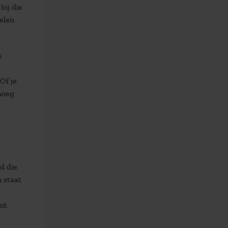
bij die
elen
s
Of je
enoeg
d die
n staat
uit