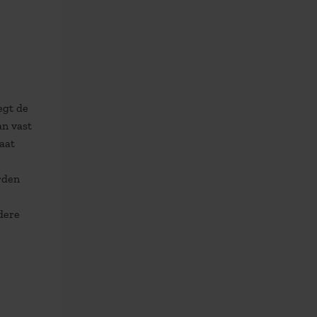
egt de
an vast
aat
rden
dere