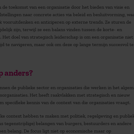
 de toekomst van een organisatie door het bieden van visie en
elstellingen naar concrete acties via beleid en besluitvorming, wa
ook vooruitdenken en anticiperen op externe trends. Ze sturen de
elijk zijn, terwijl ze een balans vinden tussen de korte- en
Het doel van strategisch leiderschap is om een organisatie niet 
ijd te navigeren, maar ook om deze op lange termijn succesvol te
p anders?
binnen de publieke sector en organisaties die werken in het alge
jsorganisaties. Het heeft raakvlakken met strategisch en nieuw
 specifieke kennis van de context van die organisaties vraagt.
jke context hebben te maken met politiek, regelgeving en publie
s tegenstrijdige) belangen van burgers, bestuurders en andere
een belang. De focus ligt niet op economische maar op