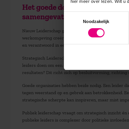
hier meer over lezen. Wilt u
Het goede doen én de dingen go
samengevat
Toestemmingsselectie
Noodzakelijk
Nieuw Leiderschap
gaat met name over het goede d
werkomgeving creëren, met nadruk op mensgerichthe
en verantwoord in een veranderende wereld? Dit raak
Strategisch Leiderschap gaat over de dingen goed doe
leiders doen om een organisatie richting en succes te
resultaten? Dit richt zich op besluitvorming, richting 
Goede organisaties hebben beide nodig. Een leider die
tegen weerstand op en gebrek aan betrokkenheid. Een 
strategische scherpte kan inspireren, maar mist impa
Publiek leiderschap vraagt om strategisch inzicht én
publieke leiders is complexer door politieke invloed