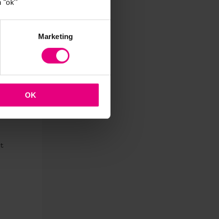
 "ok''
n
Marketing
selijk
OK
at
te
t