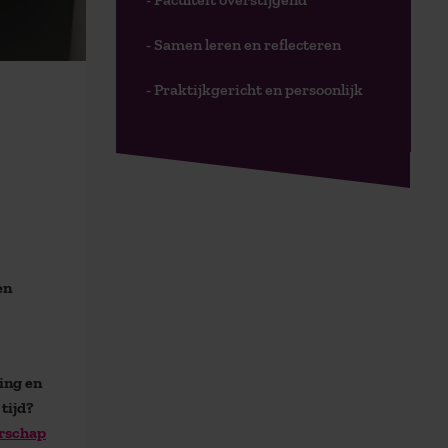
- Samen leren en reflecteren
- Praktijkgericht en persoonlijk
en
ing en
tijd?
rschap