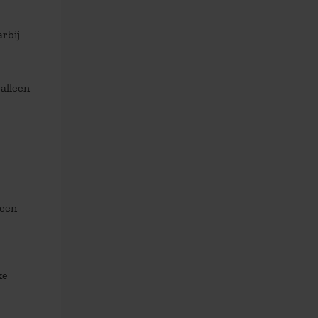
arbij
alleen
meen
ke