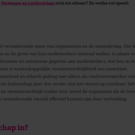
 Strategie en Leiderschap
zich tot elkaar? En welke rol speelt
el veranderende eisen van organisaties en de samenleving. Het l
zijn en de groei van hun medewerkers centraal stellen. In plaats v
rtrouwen
en
autonomie
gegeven aan medewerkers, wat hen in st
aast is
maatschappelijke verantwoordelijkheid
een essentieel
rzaamheid en ethisch gedrag niet alleen als randvoorwaarden wo
uw leiderschap gaat dus verder dan het sturen op resultaat: het
n verantwoordelijk voelen voor zowel de organisatie als de bre
en veranderende wereld effectief kunnen zijn door verbinding,
chap in?