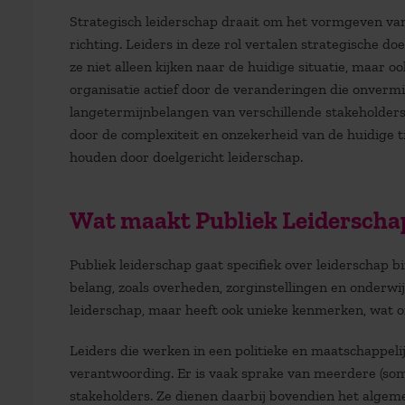
Strategisch leiderschap draait om het vormgeven van
richting. Leiders in deze rol vertalen strategische do
ze niet alleen kijken naar de huidige situatie, maar 
organisatie actief door de veranderingen die onvermijd
langetermijnbelangen van verschillende stakeholders. 
door de complexiteit en onzekerheid van de huidige t
houden door doelgericht leiderschap.
Wat maakt Publiek Leiderscha
Publiek leiderschap gaat specifiek over leiderschap 
belang, zoals overheden, zorginstellingen en onderwi
leiderschap, maar heeft ook unieke kenmerken, wat om
Leiders die werken in een politieke en maatschappeli
verantwoording. Er is vaak sprake van meerdere (som
stakeholders. Ze dienen daarbij bovendien het algem