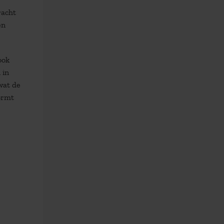
racht
en
ook
 in
wat de
ormt