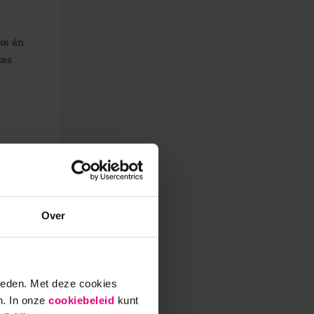
ke én
zes
eel en
t deze
en op
Over
wordt
tegie,
ieden. Met deze cookies
n. In onze
cookiebeleid
kunt