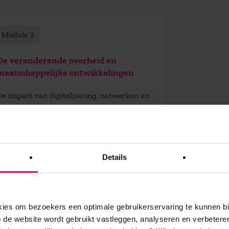
Module 2
Module 3
De veranderende overheid en
Jouw rol 
maatschappelijke ontwikkelingen
Krachtenve
De impact van digitalisering, netwerken en
en samenl
maatschappelijke dynamiek
publieke le
De spanning verkennen tussen publieke
De dyna
waarden en democratische processen
en burg
Details
De rol van publieke leiders in het
Hoe wer
verbinden van partners, belangen en
macht i
waarden
wereld?
Hoe blijf je als publieke organisatie
Ethisch
es om bezoekers een optimale gebruikerservaring te kunnen b
wendbaar in tijden van verandering?
de website wordt gebruikt vastleggen, analyseren en verbetere