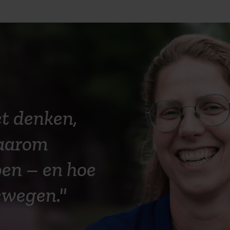
 professionals, bestuurders van
€ 2.950,-
ter).
Donderdag 4 en vrijdag 5 februari 2027
ergang laten registreren? Neem dan
€ 17.950,-
Dinsdag 9 en woensdag 10 maart 2027
tische informatie geven.
Woensdag 7 en donderdag 8 april 2027
et denken,
Dinsdag 1 en woensdag 2 juni 2027
waarom
Dinsdag 15 juni 2027
en – en hoe
ewegen."
Vrijdag 18 juni 2027