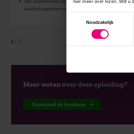
Het onderzoeken van strategische
hier meer over lezen. Wilt u
aandachtspunten voor jouw praktijk
Toestemmingsselectie
Noodzakelijk
1
/
7
Meer weten over deze opleiding?
Download de brochure