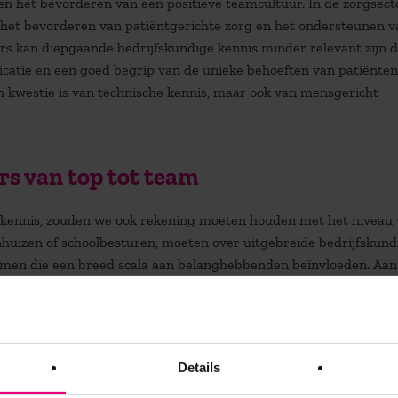
 en het bevorderen van een positieve teamcultuur. In de zorgsect
 het bevorderen van patiëntgerichte zorg en het ondersteunen v
ers kan diepgaande bedrijfskundige kennis minder relevant zijn 
icatie en een goed begrip van de unieke behoeften van patiënten
n kwestie is van technische kennis, maar ook van mensgericht
s van top tot team
ge kennis, zouden we ook rekening moeten houden met het niveau
huizen of schoolbesturen, moeten over uitgebreide bedrijfskund
nemen die een breed scala aan belanghebbenden beïnvloeden. Aan
s een afdelingshoofd in een zorginstelling of een teamleider bi
n de dagelijkse werking, waarbij hun focus ligt op het ondersteu
edrijfskundige kennis zodat ze de financiële en strategische bes
De diepte en breedte van bedrijfskundige kennis kan dus varië
Details
 de manager.