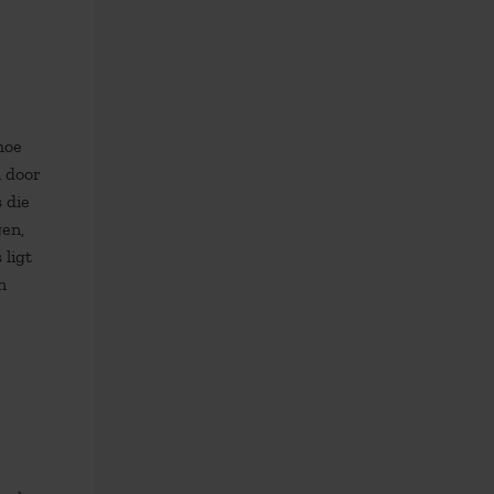
hoe
n door
 die
gen,
 ligt
n