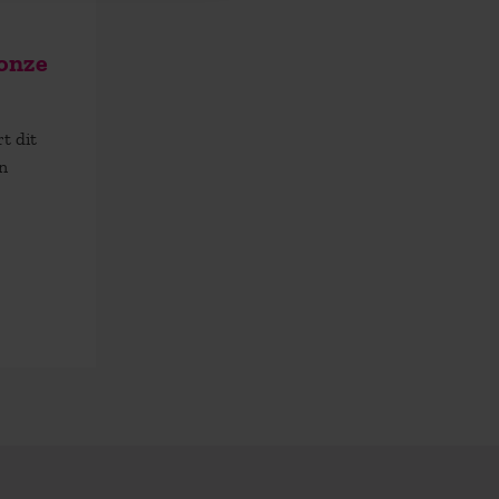
 onze
t dit
n