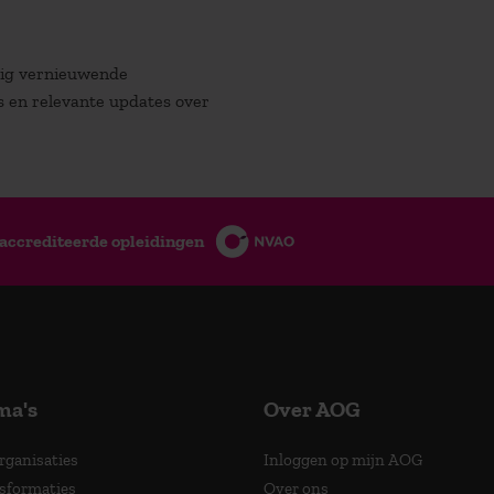
atig vernieuwende
es en relevante updates over
accrediteerde opleidingen
ma's
Over AOG
Organisaties
Inloggen op mijn AOG
nsformaties
Over ons