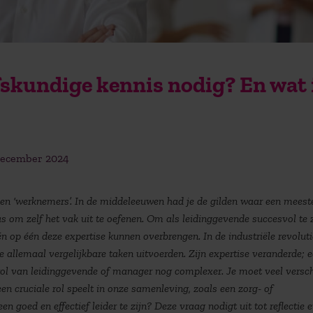
fskundige kennis nodig? En wat 
december 2024
 en ‘werknemers’. In de middeleeuwen had je de gilden waar een meest
 om zelf het vak uit te oefenen. Om als leidinggevende succesvol te z
én op één deze expertise kunnen overbrengen. In de industriële revoluti
allemaal vergelijkbare taken uitvoerden. Zijn expertise veranderde; 
rol van leidinggevende of manager nog complexer. Je moet veel versch
en cruciale rol speelt in onze samenleving, zoals een zorg- of
 goed en effectief leider te zijn? Deze vraag nodigt uit tot reflectie e