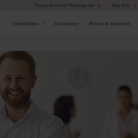
Vragen of advies? Whatsapp ons
Mijn AOG
Opleidingen
InCompany
Kennis & inspiratie