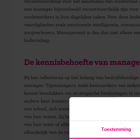
verantwoordelijk voor het aansteken van creativiteit
een manager bijvoorbeeld verantwoordelijk zijn voor
medewerkers in hun dagelijkse taken. Voor deze leid
vaardigheden zoals emotionele intelligentie, commun
zorgverleners. Management is dan dus niet alleen ee
leiderschap.
De kennisbehoefte van manager
Bij het reflecteren op het belang van bedrijfskundi
manager. Topmanagers, zoals bestuurders van zieken
kennis beschikken om strategische beslissingen te 
andere kant kunnen managers op andere niveaus, zoal
een school, zich meer richten op operationele taken e
van hun teams. Zij hebben genoeg aan een basis van b
van hun team of afdeling onderbouwd kunnen nemen. 
Toestemming
afhankelijk van de rol en verantwoordelijkheden van