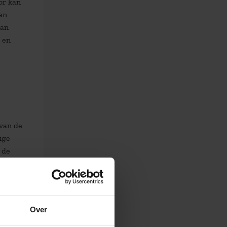
or kan
an
dan
 en
 van de
ige
 de
nnen
nen
luiten
ren
Over