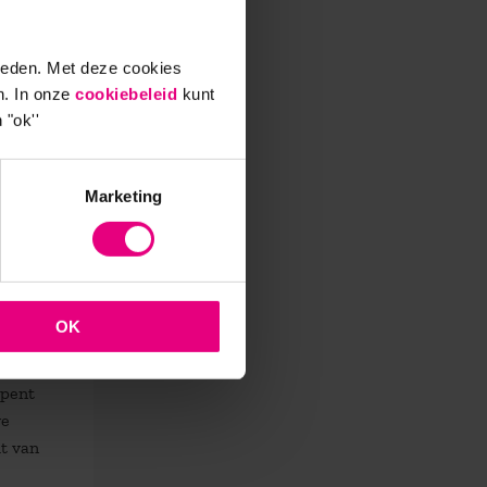
ieden. Met deze cookies
n. In onze
cookiebeleid
kunt
urde
 "ok''
zelfs
ie kan
Marketing
OK
l voor
opent
we
ht van