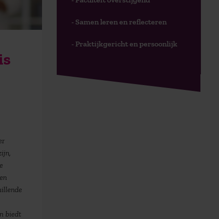
- Samen leren en reflecteren
- Praktijkgericht en persoonlijk
is
er
ijn,
e
een
illende
n biedt