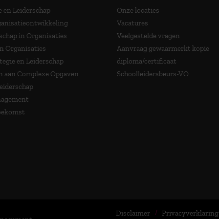
e en Leiderschap
Onze locaties
anisatieontwikkeling
Vacatures
schap in Organisaties
Veelgestelde vragen
in Organisaties
Aanvraag gewaarmerkt kopie
tegie en Leiderschap
diploma/certificaat
 aan Complexe Opgaven
Schoolleidersbeurs-VO
Leiderschap
nagement
Toekomst
Disclaimer
Privacyverklaring