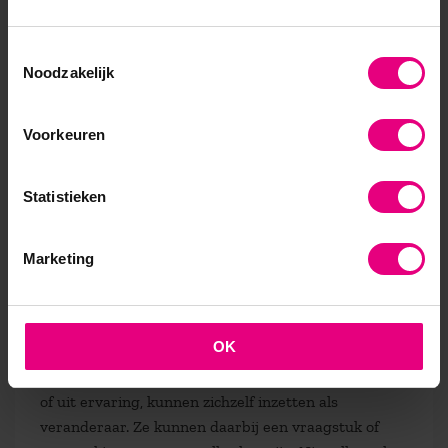
anderzijds geeft het collega’s een voorbeeld en
aanspreekpunt voor vragen en dilemma’s waar zij
Toestemmingsselectie
ook mee zitten.
Leiderschap is dan niet zozeer een
Noodzakelijk
positie of rol die je vervult maar meer het vermogen
om aan te geven waar je naar toe wil, hoe je daar
Voorkeuren
denkt te komen, wat er onderweg allemaal gebeurt
en om anderen daarin mee te nemen en in beweging
te krijgen
. De rollen van veranderaar, innovator en
Statistieken
leider zijn daarbij sterk overlappend.
Hoe kan kennis over verandermanagement en
Marketing
strategisch leiderschap andere leidinggevenden
helpen om medewerkers die al langere tijd binnen
Defensie werken mee te krijgen in veranderingen?
OK
Degene met die kennis, verkregen uit een opleiding
of uit ervaring, kunnen zichzelf inzetten als
veranderaar. Ze kunnen daarbij een vraagstuk of