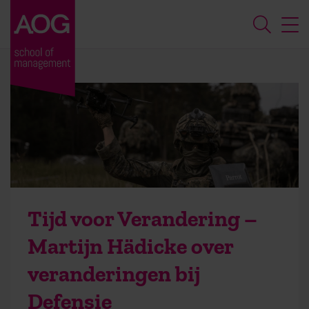
Tijd voor Verandering –
Martijn Hädicke over
veranderingen bij
Defensie