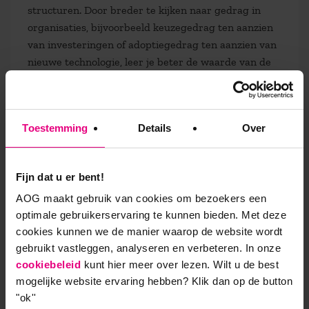
structuren. Door breder te kijken naar gedrag in
organisaties, bijvoorbeeld keuzegedrag ten aanzien
van investeringen of adoptiegedrag ten aanzien van
nieuwe technologie, leer je beter de waarde van de
innovatie te begrijpen en kansen, argumentatie of
timing beter in te schatten. Met deze inzichten kun
je vervolgens beter je programma vormgeven en
Toestemming
Details
Over
beter het gesprek aangaan met de omliggende
stakeholders.
Fijn dat u er bent!
Ten tweede is het de brede ontwikkeling als
professional. Bijvoorbeeld ethiek was een
AOG maakt gebruik van cookies om bezoekers een
terugkerend thema in zowel de opleiding als in de
optimale gebruikerservaring te kunnen bieden. Met deze
praktijk. Door hierop academisch te verdiepen ben je
cookies kunnen we de manier waarop de website wordt
beter in staat om een redenering op te zetten en een
gebruikt vastleggen, analyseren en verbeteren. In onze
persoonlijke positie in te nemen en die uit te dragen.
cookiebeleid
kunt hier meer over lezen. Wilt u de best
mogelijke website ervaring hebben?
Klik dan op de button
Dit geeft enerzijds antwoorden op vragen die spelen
"ok''
rondom het thema onbemande systemen en