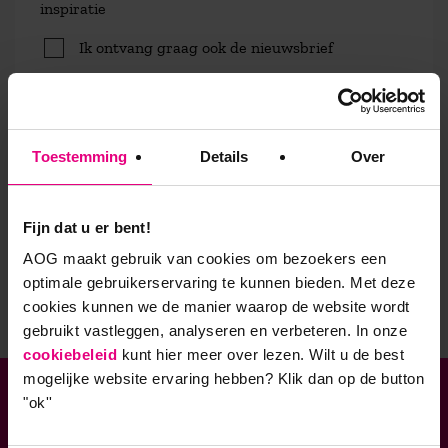
inspiratie
Ik ontvang graag ook de nieuwsbrief
Brochures
Ik ontvang graag ook nog andere
brochures
Toestemming
Details
Over
Fijn dat u er bent!
Afronden
AOG maakt gebruik van cookies om bezoekers een
optimale gebruikerservaring te kunnen bieden. Met deze
cookies kunnen we de manier waarop de website wordt
gebruikt vastleggen, analyseren en verbeteren. In onze
cookiebeleid
kunt hier meer over lezen. Wilt u de best
mogelijke website ervaring hebben?
Klik dan op de button
"ok''
Verbonden aan
Geaccrediteerde opleidingen