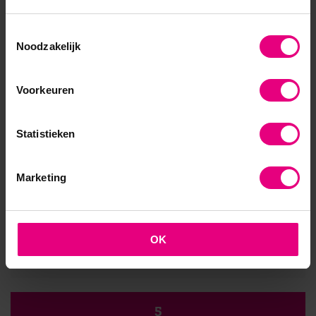
29
sep
Toestemmingsselectie
Noodzakelijk
Publieke Strategie en Leiderschap
Voorkeuren
Opleiding
Statistieken
1
okt
Marketing
Psychologie in Organisaties
OK
Opleiding
5