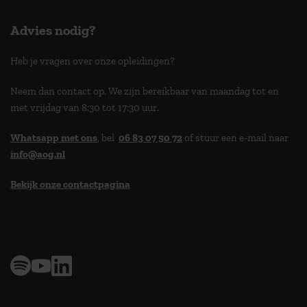
Advies nodig?
Heb je vragen over onze opleidingen?
Neem dan contact op. We zijn bereikbaar van maandag tot en
met vrijdag van 8:30 tot 17:30 uur.
Whatsapp met ons
, bel
06 83 07 50 72
of stuur een e-mail naar
info@aog.nl
Bekijk onze contactpagina
> 9,0 op klantenvertellen