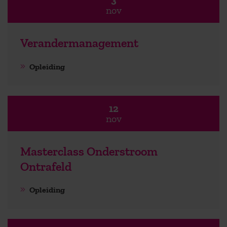
nov
Verandermanagement
Opleiding
12
nov
Masterclass Onderstroom
Ontrafeld
Opleiding