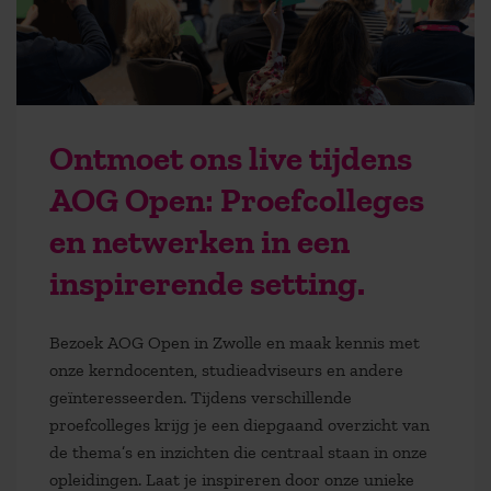
Ontmoet ons live tijdens
AOG Open: Proefcolleges
en netwerken in een
inspirerende setting.
Bezoek AOG Open in Zwolle en maak kennis met
onze kerndocenten, studieadviseurs en andere
geïnteresseerden. Tijdens verschillende
proefcolleges krijg je een diepgaand overzicht van
de thema’s en inzichten die centraal staan in onze
opleidingen. Laat je inspireren door onze unieke