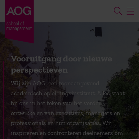
Vooruitgang door nieuwe
perspectieven
Wij zijn AOG, een toonaangevend
academisch opleidingsinstituut. Alles staat
bij ons in het teken van het verder
ontwikkelen van executives, managers en
professionals en hun organisaties. Wij
inspireren en confronteren deelnemers om