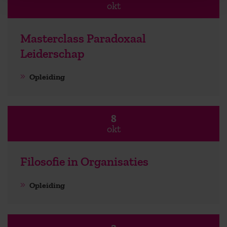
okt
Masterclass Paradoxaal
Leiderschap
Opleiding
8
okt
Filosofie in Organisaties
Opleiding
3