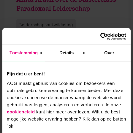
Paradoxaal Leiderschap
Leiderschapsontwikkeling
Toestemming
Details
Over
Bekijk alle kennis & artikelen
Fijn dat u er bent!
AOG maakt gebruik van cookies om bezoekers een
optimale gebruikerservaring te kunnen bieden. Met deze
cookies kunnen we de manier waarop de website wordt
Deze opleidingen starten
gebruikt vastleggen, analyseren en verbeteren. In onze
binnenkort
cookiebeleid
kunt hier meer over lezen. Wilt u de best
mogelijke website ervaring hebben?
Klik dan op de button
"ok''