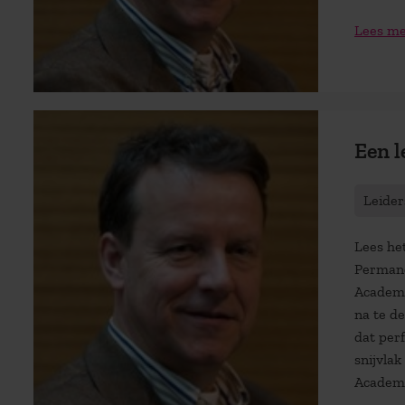
Lees m
Een l
Leider
Lees he
Permane
Academi
na te d
dat perf
snijvlak
Academi