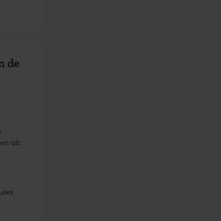
n de
n
gen uit
Lees