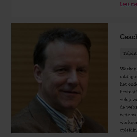
Lees m
Geach
Talen
Werken. 
uitdage
het ond
bestaat
volop wa
de webs
wetensc
werknem
opleidin