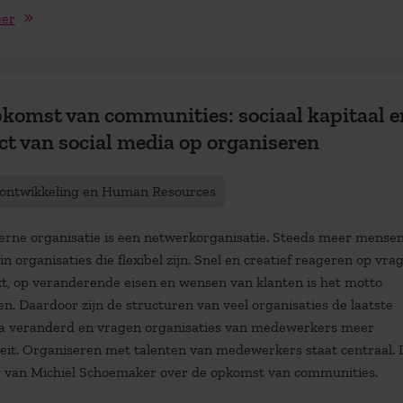
eer
komst van communities: sociaal kapitaal e
t van social media op organiseren
tontwikkeling en Human Resources
rne organisatie is een netwerkorganisatie. Steeds meer mense
n organisaties die flexibel zijn. Snel en creatief reageren op vra
t, op veranderende eisen en wensen van klanten is het motto
n. Daardoor zijn de structuren van veel organisaties de laatste
a veranderd en vragen organisaties van medewerkers meer
iteit. Organiseren met talenten van medewerkers staat centraal. 
g van Michiel Schoemaker over de opkomst van communities.