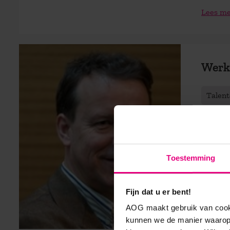
Lees m
Werk 
Talen
Veel ma
kant dw
opbreng
Toestemming
talrijk
monitor
regelru
Fijn dat u er bent!
hun rec
AOG maakt gebruik van cooki
zelfstur
kunnen we de manier waarop 