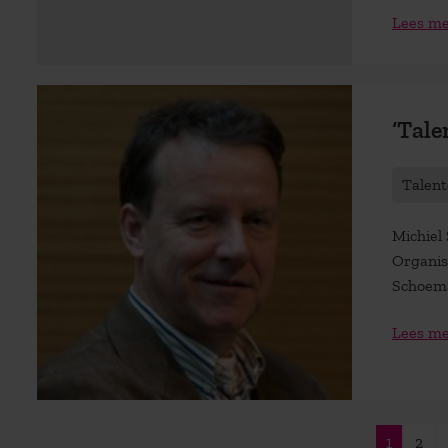
Lees m
‘Tale
Talen
Michiel
Organis
Schoema
Lees m
1
2