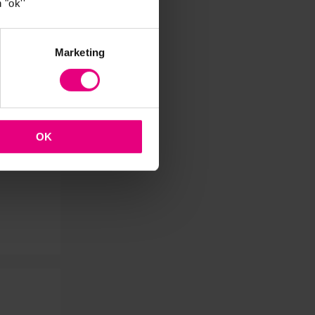
 "ok''
Marketing
OK