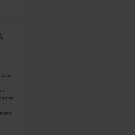
,
? Waar
en
k en op
rders,