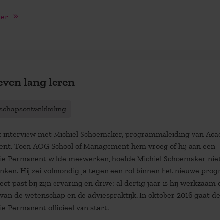
eer
even lang leren
schapsontwikkeling
t interview met Michiel Schoemaker, programmaleiding van Ac
nt. Toen AOG School of Management hem vroeg of hij aan een
e Permanent wilde meewerken, hoefde Michiel Schoemaker niet
enken. Hij zei volmondig ja tegen een rol binnen het nieuwe pr
ect past bij zijn ervaring en drive: al dertig jaar is hij werkzaam 
 van de wetenschap en de adviespraktijk. In oktober 2016 gaat de
e Permanent officieel van start.