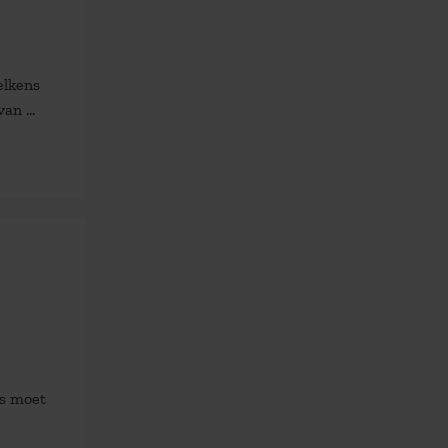
elkens
n ...
rs moet