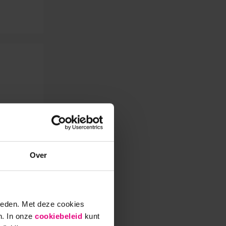
de ene
sten en
jn
Over
ers te
ies
tot
rk,
ieden. Met deze cookies
den.
n. In onze
cookiebeleid
kunt