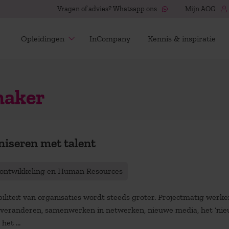
Vragen of advies? Whatsapp ons
Mijn AOG
Opleidingen
InCompany
Kennis & inspiratie
maker
iseren met talent
tontwikkeling en Human Resources
biliteit van organisaties wordt steeds groter. Projectmatig werke
 veranderen, samenwerken in netwerken, nieuwe media, het ‘ni
het ...