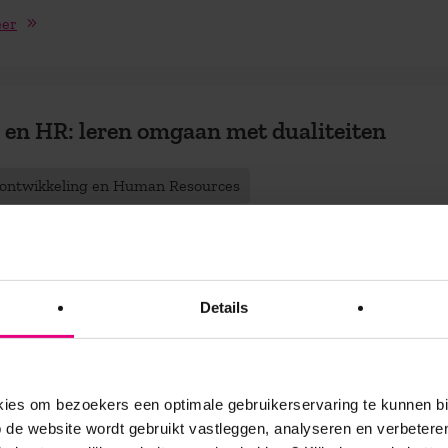
eer
en HR: leren omgaan met dualiteiten
tontwikkeling en Human Resources
nagers worstelen met de balans tussen sturen en loslaten. Aan 
ingt de economische situatie organisaties tot strak sturen op ko
sten. Instrumenten om de performance van mensen te sturen zi
Details
, net als de mogelijkheden om de inzet en prestatie van medewerk
en. Aan de andere kant is er het inzicht dat mensen in organisat
imte moeten hebben en dat talenten van medewerkers het best 
ht komen in een context van vertrouwen en verbinding. Teamwo
es om bezoekers een optimale gebruikerservaring te kunnen b
ing en werken met sociaal kapitaal zijn hier de (nieuwe) trefwoor
de website wordt gebruikt vastleggen, analyseren en verbetere