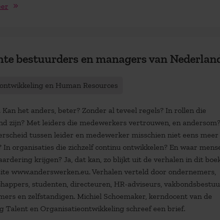
eer
te bestuurders en managers van Nederland
tontwikkeling en Human Resources
Kan het anders, beter? Zonder al teveel regels? In rollen die
nd zijn? Met leiders die medewerkers vertrouwen, en andersom
erscheid tussen leider en medewerker misschien niet eens meer
? In organisaties die zichzelf continu ontwikkelen? En waar mens
ardering krijgen? Ja, dat kan, zo blijkt uit de verhalen in dit boe
ite www.anderswerken.eu. Verhalen verteld door ondernemers,
happers, studenten, directeuren, HR-adviseurs, vakbondsbestuu
ers en zelfstandigen. Michiel Schoemaker, kerndocent van de
g Talent en Organisatieontwikkeling schreef een brief.