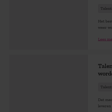
Talen
Het bes
weer wo
Lees m
Talen
worde
Talen
Dat med
leveren 