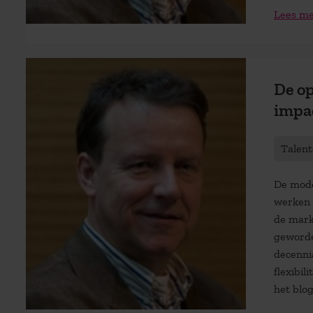
Lees m
De op
impac
Talen
De mode
werken i
de mark
geworde
decenni
flexibil
het blo