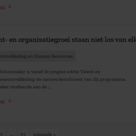
eer
nt- en organisatiegroei staan niet los van el
tontwikkeling en Human Resources
 Schoemaker is vanaf de jongste editie Talent en
atieontwikkeling de nieuwe kerndocent van dit programma.
ker studeerde aan de ...
eer
3
…
93
volgende »