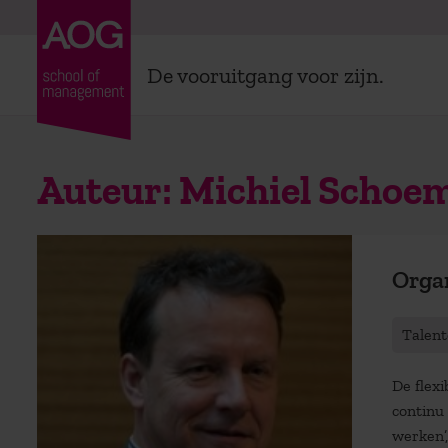
De vooruitgang voor zijn.
Auteur:
Michiel Schoe
Organ
Talen
De flexi
continu
werken’, 