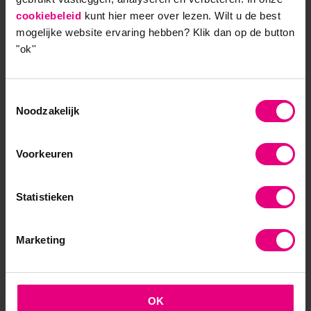
Onder meer bovenstaand thema komt terug in de
cookiebeleid
kunt hier meer over lezen. Wilt u de best
opleiding Talent en Organisatieontwikkeling, waarvan
mogelijke website ervaring hebben?
Klik dan op de button
Michiel Schoemaker kerndocent is. Meer weten? Klik hier
"ok''
voor meer informatie over de
opleiding Talent en
Organisatieontwikkeling
.
Toestemmingsselectie
Noodzakelijk
9,0 op klantenvertellen.nl
Voorkeuren
Statistieken
AOG School Of Management
Marketing
- Opleider sinds 1988
- Gelieerd aan de RUG
OK
- Faculteit overstijgend