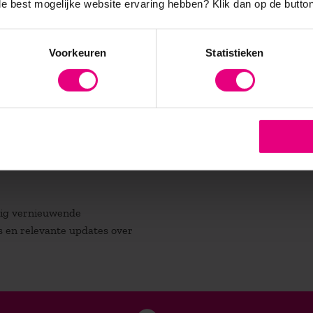
 de best mogelijke website ervaring hebben?
Klik dan op de button
orden? Meld u dan aan voor de
inspiratiesessie
van het programma
ptember bij Thermen Bussloo of bekijk de inhoud van het complete
Voorkeuren
Statistieken
atig vernieuwende
es en relevante updates over