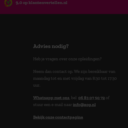
9,0 op klantenvertellen.nl
Advies nodig?
Heb je vragen over onze opleidingen?
Neem dan contact op. We zijn bereikbaar van
maandag tot en met vrijdag van 8:30 tot 17:30
uur.
Whatsapp met ons
, bel
06 83 07 50 72
of
stuur een e-mail naar
info@aog.nl
Bekijk onze contactpagina