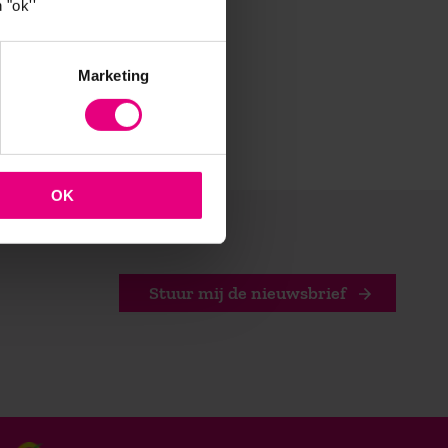
 "ok''
Marketing
OK
Stuur mij de nieuwsbrief