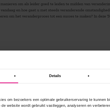
f manieren om als leider goed te leiden te midden van veranderi
an vandaag en hoe gaat u met steeds veranderende omstandighe
nderen om het veranderproces tot een succes te maken? In deze T
Details
es om bezoekers een optimale gebruikerservaring te kunnen b
de website wordt gebruikt vastleggen, analyseren en verbetere