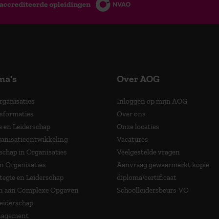
accrediteerde opleidingen
ma's
Over AOG
Organisaties
Inloggen op mijn AOG
nsformaties
Over ons
e en Leiderschap
Onze locaties
anisatieontwikkeling
Vacatures
schap in Organisaties
Veelgestelde vragen
in Organisaties
Aanvraag gewaarmerkt kopie
tegie en Leiderschap
diploma/certificaat
 aan Complexe Opgaven
Schoolleidersbeurs-VO
Leiderschap
nagement