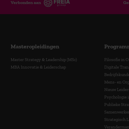
Verbonden aan
Ge
Masteropleidingen
Program
Master Strategy & Leadership (MSc)
Filosofie in 
MBA Innovatie & Leiderschap
Digitale Tra
Bedrijfskund
Mens- en Org
Nieuw Leider
Psychologie 
Publieke Stra
Samenwerken
Strategisch 
Veranderma