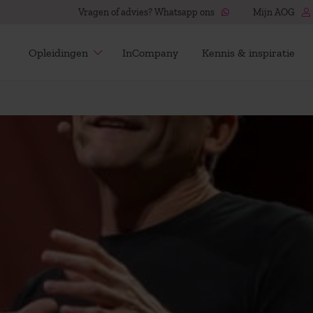
Vragen of advies? Whatsapp ons
Mijn AOG
Opleidingen
InCompany
Kennis & inspiratie