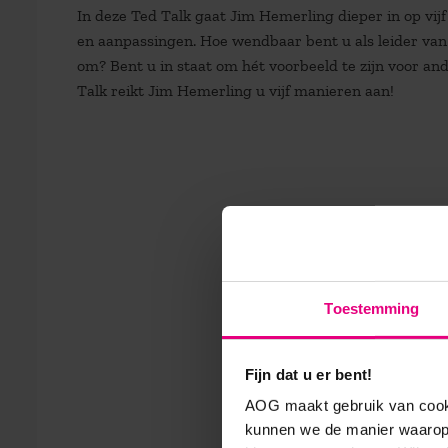
In deze Ted Talk gaat Jim Hemerling dieper in op vij
en aanpassingen. Hoe wendbaar bent u als leider v
om? Bent u in staat om hét voorbeeld te zijn voor a
Talk reikt Jim Hemerling u vijf manieren aan!
Toestemming
Fijn dat u er bent!
AOG maakt gebruik van cooki
kunnen we de manier waarop 