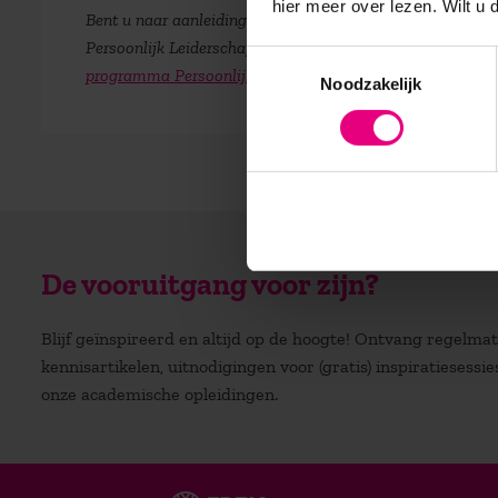
hier meer over lezen. Wilt u
Bent u naar aanleiding van deze video nieuwsgierig gew
Persoonlijk Leiderschap in Transities op woensdag 20 se
Toestemmingsselectie
programma Persoonlijk Leiderschap in Transities
.
Noodzakelijk
De vooruitgang voor zijn?
Blijf geïnspireerd en altijd op de hoogte! Ontvang regelm
kennisartikelen, uitnodigingen voor (gratis) inspiratiesessi
onze academische opleidingen.