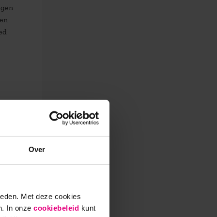
ngen
den
ed
Over
ieden. Met deze cookies
n. In onze
cookiebeleid
kunt