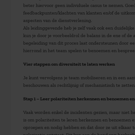
beter hiervoor geen individuele casus te nemen. Goed
feedbackpunten/klachten van klanten en/of de uitkom
aspecten van de dienstverlening.
Als leidinggevende heb je zelf vaak ook een duidelijke
kun je door je voorbeeldrol de balans in de ene of de 
begeleiding van dit proces laat ondersteunen door een
hierrond in het team spelen te benoemen en bespreek
Vier stappen om diversiteit te laten werken
Je kunt vervolgens je team mobiliseren en in een aan
beschouwen als rechtlijnig of mechanistisch te zetten
Stap 1 – Leer polariteiten herkennen en benoemen en 
Vaak worden enkel de incidenten gezien, maar niet h
is om polariteiten te leren herkennen en benoemen e
oproepen en nodig hebben en dat door ze uit elkaar t
polarisatie ontstaat. Dit kan aan de hand van herken