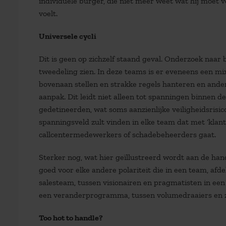
individuele burger, die niet meer weet wat hij moet v
voelt.
Universele cycli
Dit is geen op zichzelf staand geval. Onderzoek naar
tweedeling zien. In deze teams is er eveneens een mix 
bovenaan stellen en strakke regels hanteren en ander
aanpak. Dit leidt niet alleen tot spanningen binnen de
gedetineerden, wat soms aanzienlijke veiligheidsrisico
spanningsveld zult vinden in elke team dat met ‘klant
callcentermedewerkers of schadebeheerders gaat.
Sterker nog, wat hier geïllustreerd wordt aan de hand 
goed voor elke andere polariteit die in een team, afdel
salesteam, tussen visionairen en pragmatisten in ee
een veranderprogramma, tussen volumedraaiers en zorg
Too hot to handle?