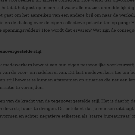
et dat het juist op in een tijd waar alle muziek onmiddellijk dig
Het gaat om het aanreiken van een andere bril om naar de werkeli
ie en de dialoog over de eigen collectieve polariteiten op gang: 
le spanningsvelden? Hoe wordt dat ervaren? Wat zijn de consequ
genovergestelde stijl
ak medewerkers bewust van hun eigen persoonlijke voorkeursstijl
n van de voor- en nadelen ervan. Dit laat medewerkers toe om b
un stijl bewust te kunnen afstemmen op situaties die net een iet
isatie te vermijden.
 van de kracht van de tegenovergestelde stijl. Het is daarbij d
 deze stijl door te dringen. Dit betekent dat je mensen uitdaagt
svormen en achter negatieve etiketten als ‘starre bureaucraat’ o