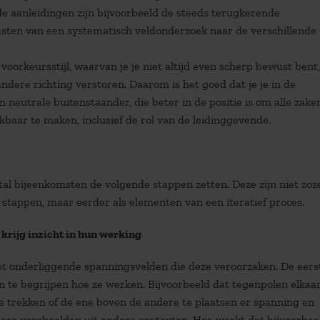
e aanleidingen zijn bijvoorbeeld de steeds terugkerende
sten van een systematisch veldonderzoek naar de verschillende
 voorkeursstijl, waarvan je je niet altijd even scherp bewust bent
andere richting verstoren. Daarom is het goed dat je je in de
 neutrale buitenstaander, die beter in de positie is om alle zake
baar te maken, inclusief de rol van de leidinggevende.
tal bijeenkomsten de volgende stappen zetten. Deze zijn niet zoz
 stappen, maar eerder als elementen van een iteratief proces.
krijg inzicht in hun werking
et onderliggende spanningsvelden die deze veroorzaken. De eers
n te begrijpen hoe ze werken. Bijvoorbeeld dat tegenpolen elkaa
e trekken of de ene boven de andere te plaatsen er spanning en
bare voorbeelden uit andere contexten. Hoe werkt dat bijvoorbee