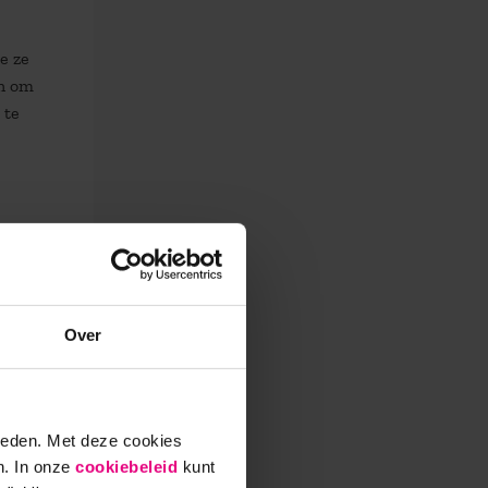
e ze
en om
 te
rt,
Over
stente
ieden. Met deze cookies
n. In onze
cookiebeleid
kunt