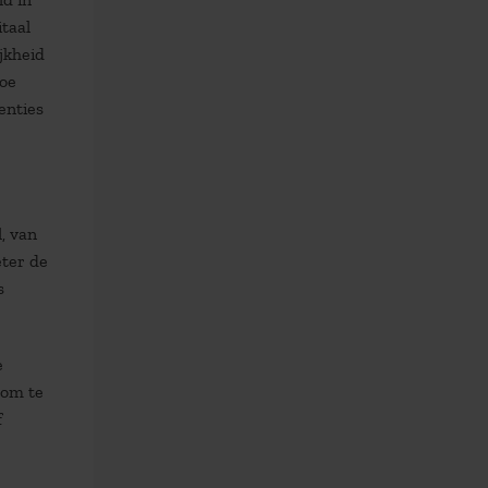
itaal
jkheid
Hoe
enties
, van
eter de
s
e
 om te
f