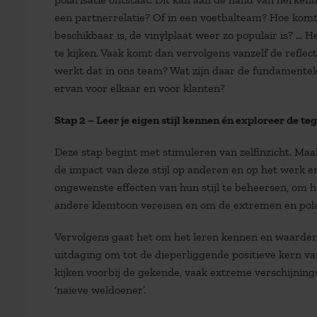
een partnerrelatie? Of in een voetbalteam? Hoe komt h
beschikbaar is, de vinylplaat weer zo populair is? … 
te kijken. Vaak komt dan vervolgens vanzelf de reflect
werkt dat in ons team? Wat zijn daar de fundamente
ervan voor elkaar en voor klanten?
Stap 2 – Leer je eigen stijl kennen én exploreer de te
Deze stap begint met stimuleren van zelfinzicht. Ma
de impact van deze stijl op anderen en op het werk e
ongewenste effecten van hun stijl te beheersen, om h
andere klemtoon vereisen en om de extremen en polar
Vervolgens gaat het om het leren kennen en waarderen
uitdaging om tot de dieperliggende positieve kern van
kijken voorbij de gekende, vaak extreme verschijning
‘naïeve weldoener’.