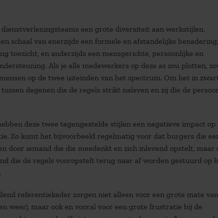
 dienstverleningsteams een grote diversiteit aan werkstijlen.
n schaal van enerzijds een formele en afstandelijke benadering
eng toezicht, en anderzijds een mensgerichte, persoonlijke en
dersteuning. Als je alle medewerkers op deze as zou plotten, zo
el mensen op de twee uiteinden van het spectrum. Om het in zwar
 tussen degenen die de regels strikt naleven en zij die de persoo
hebben deze twee tegengestelde stijlen een negatieve impact op
tie. Zo komt het bijvoorbeeld regelmatig voor dat burgers die ee
en door iemand die die meedenkt en zich inlevend opstelt, maar 
d die de regels vooropstelt terug naar af worden gestuurd op b
.
lend referentiekader zorgen niet alleen voor een grote mate va
en weer), maar ook en vooral voor een grote frustratie bij de