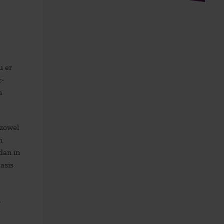
,
u er
t-
n
 zowel
n
dan in
asis
n