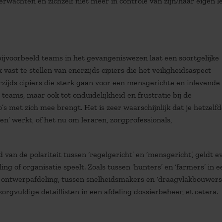
erwachten en zichzelf niet meer in controle van zijn/haar eigen l
 bijvoorbeeld teams in het gevangeniswezen laat een soortgelijke
vast te stellen van enerzijds cipiers die het veiligheidsaspect
zijds cipiers die sterk gaan voor een mensgerichte en inlevende
 teams, maar ook tot onduidelijkheid en frustratie bij de
’s met zich mee brengt. Het is zeer waarschijnlijk dat je hetzelf
en’ werkt, of het nu om leraren, zorgprofessionals,
van de polariteit tussen ‘regelgericht’ en ‘mensgericht’, geldt e
ing of organisatie speelt. Zoals tussen ‘hunters’ en ‘farmers’ in e
n ontwerpafdeling, tussen snelheidsmakers en ‘draagvlakbouwers’
vuldige detaillisten in een afdeling dossierbeheer, et cetera.