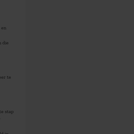
, en
n die
eer te
te stap
r
ld in