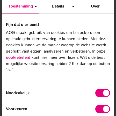
Leidinggevenden spelen een grote rol in
Toestemming
Details
Over
veranderingsprocessen, benadrukt Metsemakers.
Hij somt de rollen op die leidinggevenden vervullen:
‘De rol van de leider is dat je naar buiten kijkt, je
Fijn dat u er bent!
betekenis kunt geven aan de ontwikkelingen die je
AOG maakt gebruik van cookies om bezoekers een
ziet, dat je kansen en risico’s kunt onderscheiden en
optimale gebruikerservaring te kunnen bieden. Met deze
die kunt vertalen in een visie waarin je mensen
cookies kunnen we de manier waarop de website wordt
meeneemt en obstakels wegneemt. Als manager heb
gebruikt vastleggen, analyseren en verbeteren. In onze
je de rol ervoor te zorgen dat je de gewenste
cookiebeleid
kunt hier meer over lezen. Wilt u de best
resultaten behaalt en de prestaties verbetert. Als
mogelijke website ervaring hebben?
Klik dan op de button
coach, tot slot, help je individuen en teams in hun
"ok''
ontwikkeling en bevorder je de samenwerking met
anderen, binnen en buiten je organisatie.
Populistische uitspraken dat we alle managers de
Toestemmingsselectie
laan kunnen uitsturen vind ik onrechtvaardig. Veel
Noodzakelijk
leidinggevenden hebben organisaties jarenlang
draaiend gehouden en hebben het vuur uit de
Voorkeuren
sloffen gelopen om verstoringen en problemen op te