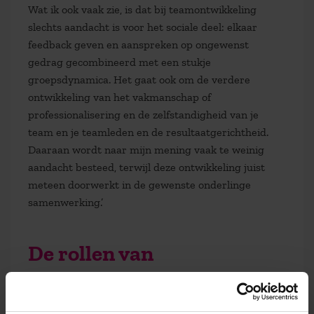
Wat ik ook vaak zie, is dat bij teamontwikkeling
slechts aandacht is voor het sociale deel: elkaar
feedback geven en aanspreken op ongewenst
gedrag gecombineerd met een stukje
groepsdynamica. Het gaat ook om de verdere
ontwikkeling van het vakmanschap of
professionalisering en de zelfstandigheid van je
team en je teamleden en de resultaatgerichtheid.
Daaraan wordt naar mijn mening vaak te weinig
aandacht besteed, terwijl deze ontwikkeling juist
meteen doorwerkt in de gewenste onderlinge
samenwerking.’
De rollen van
leidinggevenden