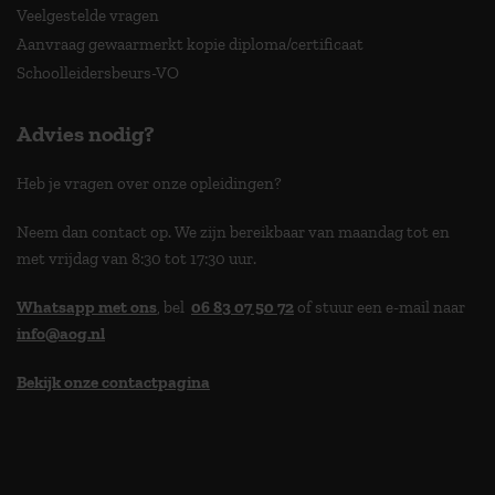
Veelgestelde vragen
Aanvraag gewaarmerkt kopie diploma/certificaat
Schoolleidersbeurs-VO
Advies nodig?
Heb je vragen over onze opleidingen?
Neem dan contact op. We zijn bereikbaar van maandag tot en
met vrijdag van 8:30 tot 17:30 uur.
Whatsapp met ons
, bel
06 83 07 50 72
of stuur een e-mail naar
info@aog.nl
Bekijk onze contactpagina
> 9,0 op klantenvertellen