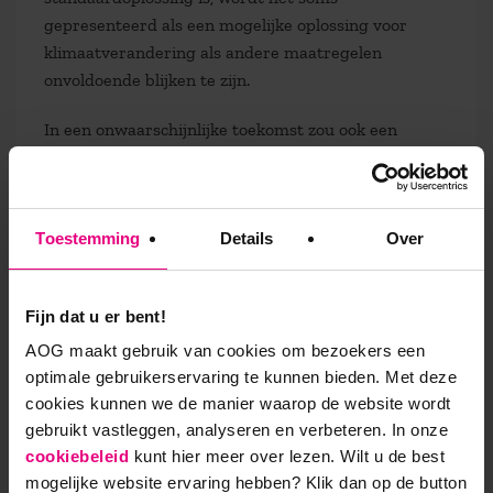
gepresenteerd als een mogelijke oplossing voor
klimaatverandering als andere maatregelen
onvoldoende blijken te zijn.
In een onwaarschijnlijke toekomst zou ook een
scenario kunnen plaatsvinden waarin de wereld in
staat is om via nanotechnologie de CO2-uitstoot op
een manier te neutraliseren die we nu nog niet
Toestemming
Details
Over
kunnen voorzien. Hoewel dergelijke ontwikkelingen
voor nu science fiction lijken, is het belangrijk om ze
als een mogelijkheid te overwegen bij het
Fijn dat u er bent!
formuleren van langetermijnstrategieën.
AOG maakt gebruik van cookies om bezoekers een
optimale gebruikerservaring te kunnen bieden. Met deze
Wild Cards: onvoorziene
cookies kunnen we de manier waarop de website wordt
gebeurtenissen die alles
gebruikt vastleggen, analyseren en verbeteren. In onze
cookiebeleid
kunt hier meer over lezen. Wilt u de best
veranderen
mogelijke website ervaring hebben?
Klik dan op de button