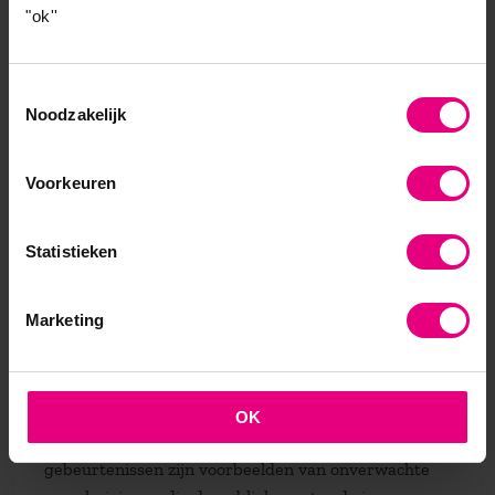
"ok''
Soms komen gebeurtenissen uit het niets en
veranderen ze de toekomst drastisch. Dit zijn de
zogenaamde
wild cards.
We kunnen ze niet
Toestemmingsselectie
Noodzakelijk
voorspellen, maar we kunnen wel anticiperen op hun
mogelijkheid en de impact ervan overwegen. Een
van de meest markante wild cards in de recente
Voorkeuren
geschiedenis was de tsunami in 2004. Deze
natuurramp veroorzaakte wereldwijde
Statistieken
veranderingen in het beleid voor noodhulp en
rampenbeheer.
Marketing
Een andere wild card die de toekomst drastisch
veranderde, was de terroristische aanslag op 9/11.
Dit leidde tot ingrijpende veranderingen in
wereldwijde geopolitiek, veiligheid en de manier
OK
waarop landen hun infrastructuur beveiligden. Deze
gebeurtenissen zijn voorbeelden van onverwachte