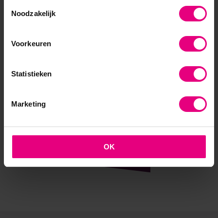
Toestemmingsselectie
Noodzakelijk
AOG School Of Management
Voorkeuren
- Opleider sinds 1988
- Gelieerd aan de RUG
Statistieken
- Faculteit overstijgend
Marketing
- Samen leren en reflecteren
- Praktijkgericht en persoonlijk
OK