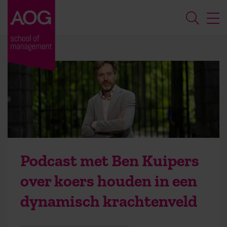
Podcast met Ben Kuipers
over koers houden in een
dynamisch krachtenveld