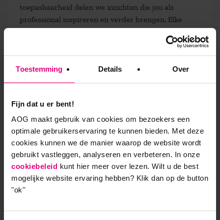
toepasbaarheid delen we inzichten die jou als
professional inspireren en verder brengen. Elke
aflevering staat in het teken van een onderwerp dat
de kern raakt van leiderschap,
organisatieontwikkeling en maatschappelijke
verandering. Of het nu gaat om sociaal kapitaal,
Toestemming
Details
Over
technologische vooruitgang, duurzame werkrelaties
of het doorbreken van patronen, onze experts
Fijn dat u er bent!
brengen complexe vraagstukken op een heldere en
toegankelijke manier in beeld. Benieuwd naar de
AOG maakt gebruik van cookies om bezoekers een
andere afleveringen:
Samen Kennis Maken | Podcast
optimale gebruikerservaring te kunnen bieden. Met deze
van AOG School of Management
cookies kunnen we de manier waarop de website wordt
gebruikt vastleggen, analyseren en verbeteren. In onze
cookiebeleid
kunt hier meer over lezen. Wilt u de best
mogelijke website ervaring hebben?
Klik dan op de button
"ok''
9,0 op klantenvertellen.nl