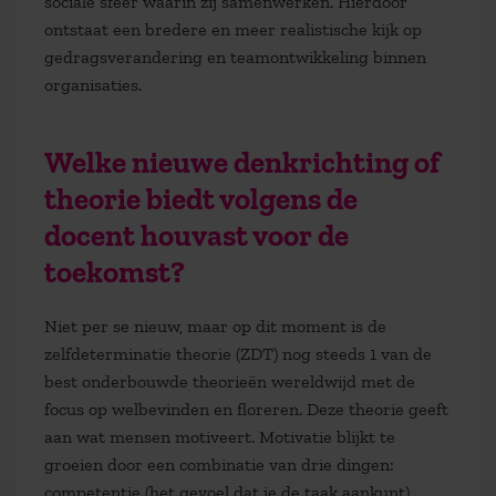
sociale sfeer waarin zij samenwerken. Hierdoor
ontstaat een bredere en meer realistische kijk op
gedragsverandering en teamontwikkeling binnen
organisaties.
W
elke nieuwe denkrichting of
theorie biedt volgens de
docent houvast voor de
toekomst?
Niet per se nieuw, maar op dit moment is de
zelfdeterminatie theorie (ZDT) nog steeds 1 van de
best onderbouwde theorieën wereldwijd met de
focus op welbevinden en floreren. Deze theorie geeft
aan wat mensen motiveert. Motivatie blijkt te
groeien door een combinatie van drie dingen:
competentie (het gevoel dat je de taak aankunt),