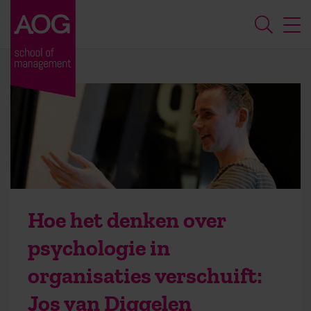
Hoe het denken over
psychologie in
organisaties verschuift:
Jos van Diggelen