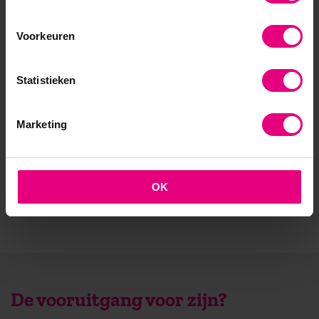
- Opleider sinds 1988
Voorkeuren
- Gelieerd aan de RUG
- Faculteit overstijgend
Statistieken
- Samen leren en reflecteren
Marketing
- Praktijkgericht en persoonlijk
OK
De vooruitgang voor zijn?