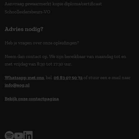
Aanvraag gewaarmerkt kopie diploma/certificaat
Schoolleidersbeurs-VO
Advies nodig?
Heb je vragen over onze opleidingen?
Neem dan contact op. We zijn bereikbaar van maandag tot en
met vrijdag van 8:30 tot 17:30 uur.
Whatsapp met ons
, bel
06 83 07 50 72
of stuur een e-mail naar
info@aog.nl
Bekijk onze contactpagina
> 9,0 op klantenvertellen