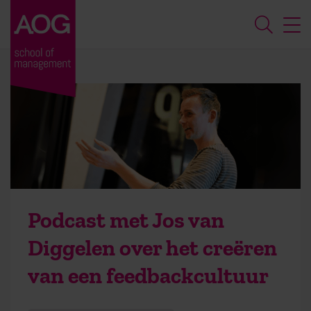
Podcast met Jos van
Diggelen over het creëren
van een feedbackcultuur