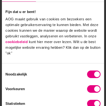
Fijn dat u er bent!
9,0 op klantenvertellen.nl
AOG maakt gebruik van cookies om bezoekers een
optimale gebruikerservaring te kunnen bieden. Met deze
cookies kunnen we de manier waarop de website wordt
gebruikt vastleggen, analyseren en verbeteren. In onze
AOG School Of Management
cookiebeleid
kunt hier meer over lezen. Wilt u de best
mogelijke website ervaring hebben?
Klik dan op de button
- Opleider sinds 1988
"ok''
- Gelieerd aan de RUG
Toestemmingsselectie
- Faculteit overstijgend
Noodzakelijk
- Samen leren en reflecteren
Voorkeuren
- Praktijkgericht en persoonlijk
Statistieken