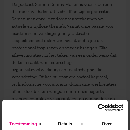
De podcast Samen Kennis Maken is voor iedereen
die meer wil halen uit zichzelf en zijn organisatie.
Samen met onze kerndocenten verkennen we
actuele en tijdloze thema’s. Vanuit onze passie voor
academische verdieping en praktische
toepasbaarheid delen we inzichten die jou als
professional inspireren en verder brengen. Elke
aflevering staat in het teken van een onderwerp dat
de kern raakt van leiderschap,
organisatieontwikkeling en maatschappelijke
verandering. Of het nu gaat om sociaal kapitaal,
technologische vooruitgang, duurzame werkrelaties
of het doorbreken van patronen, onze experts
brengen complexe vraagstukken op een heldere en
toegankelijke manier in beeld. Benieuwd naar de
andere afleveringen:
Samen Kennis Maken | Podcast
van AOG School of Management
Toestemming
Details
Over