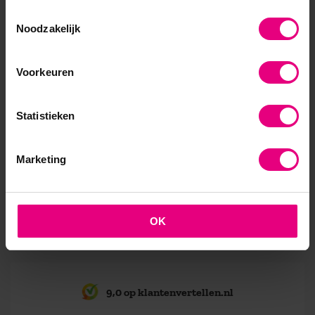
leerkrachten opgeheven wordt én juist de leerling
Toestemmingsselectie
echt centraal staat en daardoor optimaal profijt
Noodzakelijk
heeft van de omgeving waarin hij het meest effectief
en efficiënt kan leren. Innovatie binnen het
onderwijs, dat ook nog eens gericht is op de groei
Voorkeuren
van de leerling, – dat is toch de moeder van alle
innovaties?
Statistieken
Meer weten?
Marketing
Oriënteert u zich op een MBA en bent u
nieuwsgierig naar de ervaringen van oud
deelnemers? Neemt u dan gerust contact met ons
op via 088 556 10 00 of per mail via
info@aog.nl.
OK
9,0 op klantenvertellen.nl