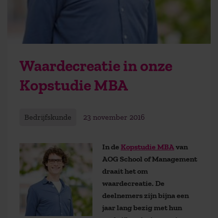
Waardecreatie in onze
Kopstudie MBA
Bedrijfskunde
23 november 2016
In de
Kopstudie MBA
van
AOG School of Management
draait het om
waardecreatie. De
deelnemers zijn bijna een
jaar lang bezig met hun