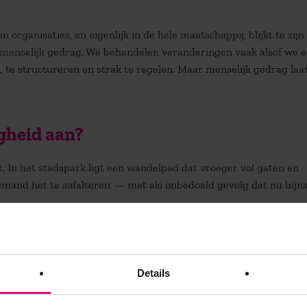
in organisaties
,
en eigenlijk in de hele maatschappij
,
blijkt te zij
 menselijk gedrag. We behandelen veranderingen vaak alsof we 
 te structureren en strak te regelen. Maar menselijk gedrag laat
gheid aan?
. In het stadspark ligt een wandelpad dat vroeger vol gaten en
mand het te asfalteren — met als onbedoeld gevolg dat nu bijn
urt hangen veel studenten van de nabijgelegen school, waar ze
rdjes van de “rookvrije generatie”, gevolgd door tegels met dez
en te roken. Het lijkt nauwelijks of geen effect te hebben.
En da
 tevoren heeft zien aankomen? Dat soort situaties blijven me
Details