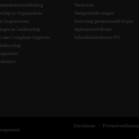
anisatieontwikkeling
Vacatures
schap in Organisaties
Veelgestelde vragen
in Organisaties
Aanvraag gewaarmerkt kopie
tegie en Leiderschap
diploma/certificaat
 aan Complexe Opgaven
Schoolleidersbeurs-VO
Leiderschap
nagement
Toekomst
Disclaimer
Privacyverklaring
Management