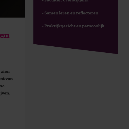
- Samen leren en reflecteren
- Praktijkgericht en persoonlijk
len
 zien
ent van
 we
jven.