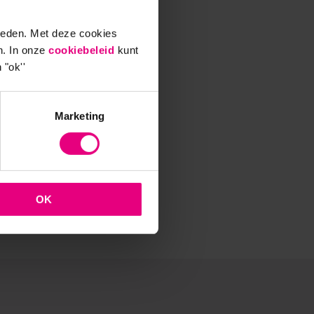
ieden. Met deze cookies
n. In onze
cookiebeleid
kunt
 niet
 "ok''
Marketing
OK