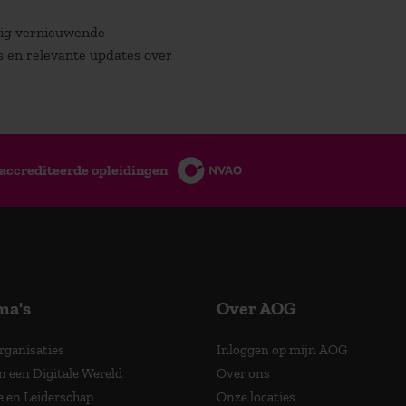
atig vernieuwende
es en relevante updates over
accrediteerde opleidingen
ma's
Over AOG
Organisaties
Inloggen op mijn AOG
n een Digitale Wereld
Over ons
e en Leiderschap
Onze locaties