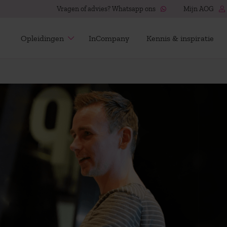
Vragen of advies? Whatsapp ons
Mijn AOG
Opleidingen
InCompany
Kennis & inspiratie