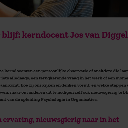
blijf: kerndocent Jos van Digge
e kerndocenten een persoonlijke observatie of anekdote die laat
iets alledaags, een terugkerende vraag in het werk of een mom
daan komt, hoe zij ons kijken en denken vormt, en welke stappen
en, maar om anderen uit te nodigen zelf ook nieuwsgierig te bli
nt van de opleiding Psychologie in Organisaties.
ren ervaring, nieuwsgierig naar in het