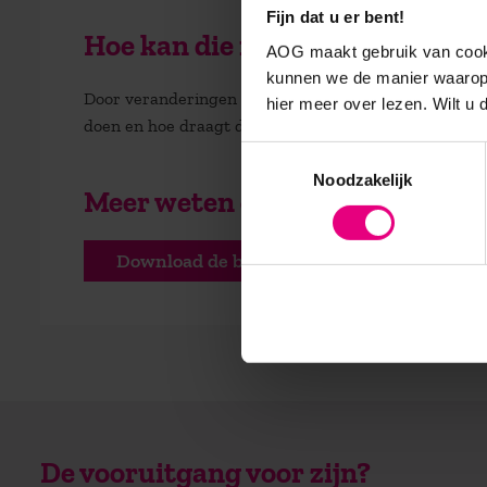
Fijn dat u er bent!
Ho
e
kan
die nieuwsgierigheid 
AOG maakt gebruik van cooki
kunnen we de manier waarop 
Door veranderingen meer door de psychologische bril 
hier meer over lezen. Wilt u
doen
en hoe draagt de context/omgeving
hier aan
bij
Toestemmingsselectie
Noodzakelijk
Meer weten over de opleiding P
Download de brochure
De vooruitgang voor zijn?