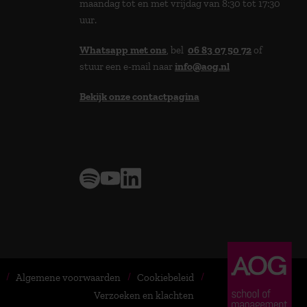
maandag tot en met vrijdag van 8:30 tot 17:30
uur.
Whatsapp met ons
, bel
06 83 07 50 72
of
stuur een e-mail naar
info@aog.nl
Bekijk onze contactpagina
> 9,0 op klantenvertellen
Algemene voorwaarden
Cookiebeleid
Verzoeken en klachten