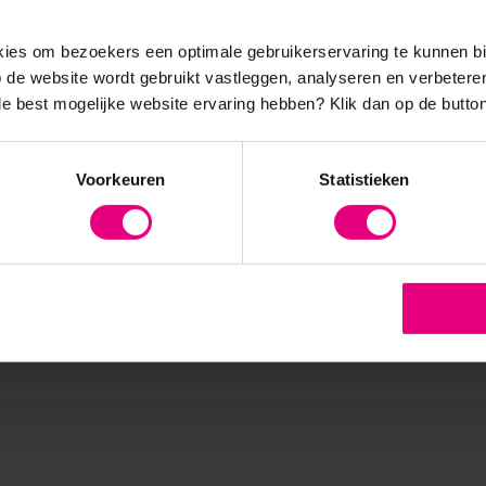
ook anderen kan aansteken
?
es om bezoekers een optimale gebruikerservaring te kunnen b
de website wordt gebruikt vastleggen, analyseren en verbetere
te gaan kijken: wat maakt dat deze mensen die dit doen of juist
 de best mogelijke website ervaring hebben?
Klik dan op de button
?
Voorkeuren
Statistieken
sychologie in Organisaties?