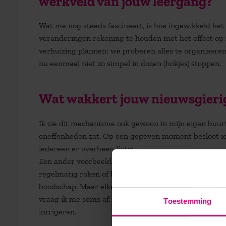
werkveld van jouw leergang?
Wat me nog steeds fascineert, is hoe ingewikkeld het 
veranderingen rekening te houden met het effect op
verhuizing plannen: we proberen alles te organiseren,
nu eenmaal niet zo simpel in dozen
(hokjes)
stoppen
.
Wat wakkert jouw nieuwsgieri
Ik zie dit mechanisme ook gewoon in mijn eigen buurt
oneffenheden zat. Op een gegeven moment besloot ie
iedereen er overheen fietst.
Een ander voorbeeld: in de speeltuin bij mij in de bu
regelmatig roken of blowen. Onlangs verschenen er bo
boodschap. Maar elke dag zitten er nog steeds student
vraag ik me soms af: hoe kan het dat niemand dit van
Toestemming
intrigeren.