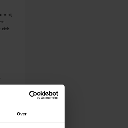
n om bij
een
 zich
a
elfde
n
Over