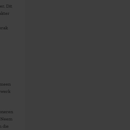
r. Dit
akter
brak
gemeen
t werk
ioneren
e. Neem
n die