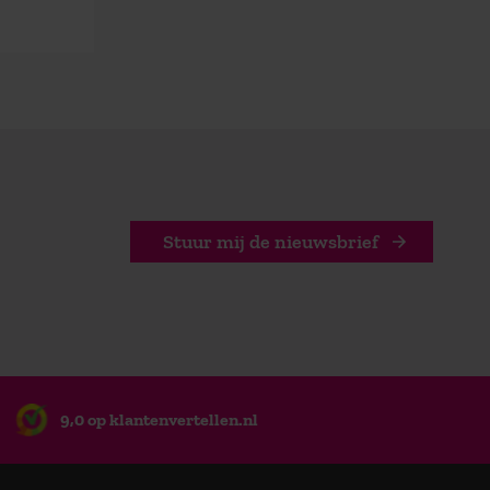
Stuur mij de nieuwsbrief
9,0 op klantenvertellen.nl