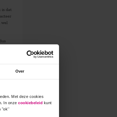
e
 is dat
 acteer
n wel
ldus
welke
en
Over
Het is
taat
aan
ieden. Met deze cookies
oms
n. In onze
cookiebeleid
kunt
m met
 "ok''