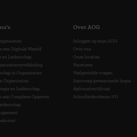
ma's
Over AOG
Organisaties
Inloggen op mijn AOG
n een Digitale Wereld
Over ons
e en Leiderschap
Onze locaties
anisatieontwikkeling
Vacatures
schap in Organisaties
Veelgestelde vragen
in Organisaties
Aanvraag gewaarmerkt kopie
tegie en Leiderschap
diploma/certificaat
 aan Complexe Opgaven
Schoolleidersbeurs-VO
Leiderschap
nagement
Toekomst