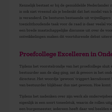
Kennelijk bestaat er bij de gemiddelde Nederlander n
is ook niet vreemd als je bedenkt dat het model van 
is veranderd. De besturen bestaande uit vrijwilligers
toezichthoudende taak voor de raad is daar veelal voo
een brede maatschappelijke discussie uit over de voor
ontwikkelingen maken dit voortdurende debat uiterst
Proefcollege Excelleren in On
Tijdens het voorstelrondje van het proefcollege sluit
bestuurder aan de slag ging, zat ik
gewoon
in het onde
directeur. Het woordje ‘gewoon’ triggert kerndocent S
van bestuurder blijkbaar dus niet gewoon. Hoe komt 
Tijdens het nadenken over zijn werk als onderwijsbes
eigenlijk in een soort toneelstuk, waarin de rollen u
een burgemeester, iedereen heeft daar wel beelden en 