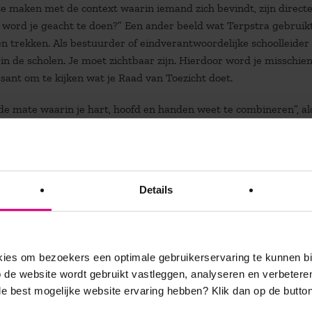
 te maken met de context waarin iemand zich bevindt, zijn direct
ord je geacht te doen?” Een ander beeld wat Terpstra gebruikt
 trekken. Als bestuurder of eindverantwoordelijke schoolleider
 in de scholen. Je moet zichtbaar zijn. Hierdoor word je misschie
ssant om te kijken wat je Raad van Toezicht doet.
n de mate waarin je hart, hoofd en handen weet te combineren”, a
ncepten en theorieën, is het ook van belang om te weten wat je
e inspiratie, energie en kracht vandaan? Vervolgens gaat het om 
De samenhang in dit geheel zit hem in zelfinzicht. Ben je in staat 
Details
ns de leergang wie jij bent als bestuurder en waar je hart ligt. 
t de oplossing te zoeken. Je onderzoekt wat er in de literatuur s
elnemers. Veel gastdocenten houden een inleidend verhaal en g
es om bezoekers een optimale gebruikerservaring te kunnen b
ombinatie met groepsopdrachten. Naar andere sprekers zit je s
de website wordt gebruikt vastleggen, analyseren en verbetere
ofessionele verwarring tot gevolg. De uitdaging is vervolgens o
 de best mogelijke website ervaring hebben?
Klik dan op de button
d bestuur, in je eigen context.”