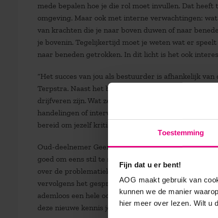
mede bepalen hoe je die rol moet invullen. Dat heeft
omgeving. Maar ook met interne verwachtingen: wat w
van krachten die je naar boven duwen of naar beneden
je bovenin. Tegelijkertijd moet je weten wat er speelt
naar beneden getrokken. In dit licht is het ook intere
“Het succes van jou als bestuurder is afhankelijk va
Terpstra. Naast het begrijpen en doorgronden van co
drijfveren zijn. Wat zet jou in beweging? Waar haal j
handelingen of interventies je uitvoert, of juist niet. 
bereid om jezelf kritisch tegen het licht te houden?
Toestemming
Oud-deelnemer Geert Popma vult aan: “je ontdekt tijde
goed om eens stil te staan bij problemen en niet direc
Fijn dat u er bent!
over de problematiek en je kunt sparren met medede
AOG maakt gebruik van cooki
vervolgens het gesprek aan met de groep. Soms in c
kunnen we de manier waarop 
ademloos een hele ochtend te luisteren. Met soms pr
hier meer over lezen. Wilt u
deze nieuwe kennis je eigen visie te formuleren op goe