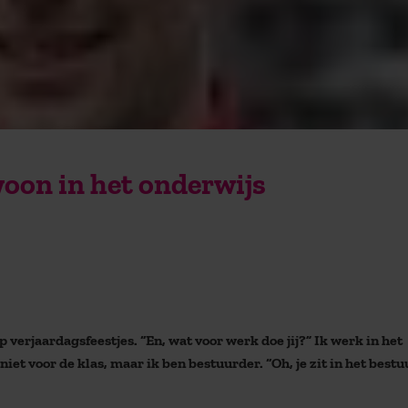
woon in het onderwijs
 verjaardagsfeestjes. “En, wat voor werk doe jij?” Ik werk in het
niet voor de klas, maar ik ben bestuurder. “Oh, je zit in het bestu