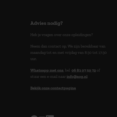
Advies nodig?
Heb je vragen over onze opleidingen?
Neem dan contact op. We zijn bereikbaar van
maandag tot en met vrijdag van 8:30 tot 17:30
uur.
Whatsapp met ons
, bel
06 83 07 50 72
of
stuur een e-mail naar
info@aog.nl
Bekijk onze contactpagina
> 9,0 op klantenvertellen