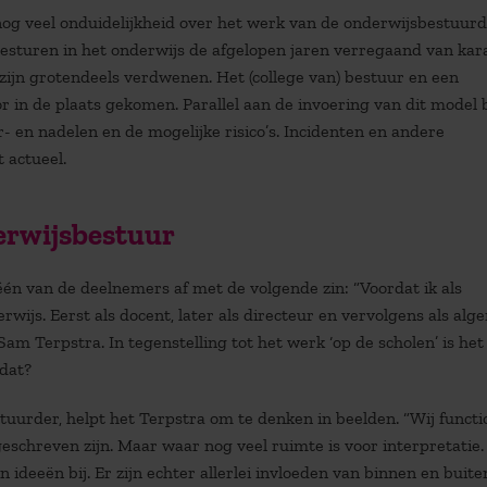
og veel onduidelijkheid over het werk van de onderwijsbestuurde
besturen in het onderwijs de afgelopen jaren verregaand van kar
 zijn grotendeels verdwenen. Het (college van) bestuur en een
r in de plaats gekomen. Parallel aan de invoering van dit model 
- en nadelen en de mogelijke risico’s. Incidenten en andere
 actueel.
derwijsbestuur
 één van de deelnemers af met de volgende zin: “Voordat ik als
rwijs. Eerst als docent, later als directeur en vervolgens als al
am Terpstra. In tegenstelling tot het werk ‘op de scholen’ is he
dat?
tuurder, helpt het Terpstra om te denken in beelden. “Wij funct
itgeschreven zijn. Maar waar nog veel ruimte is voor interpretati
ideeën bij. Er zijn echter allerlei invloeden van binnen en buite