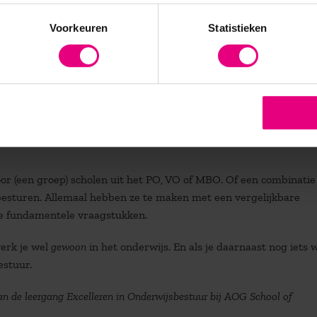
Voorkeuren
Statistieken
stuurder keuzes legitimeren?
wel?
or (een groep) scholen uit het PO, VO of MBO. Of een combinatie
besturen. Allemaal hebben ze te maken met een vergelijkbare
de fundamentele vraagstukken.
werk je wel
gewoon
in het onderwijs. En als je daarnaast nog iets w
estuur.
van de leergang
Excelleren in Onderwijsbestuur
bij AOG School of