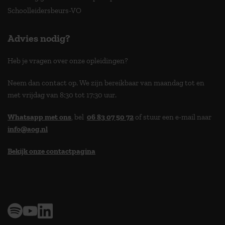
Schoolleidersbeurs-VO
Advies nodig?
Heb je vragen over onze opleidingen?
Neem dan contact op. We zijn bereikbaar van maandag tot en
met vrijdag van 8:30 tot 17:30 uur.
Whatsapp met ons
, bel
06 83 07 50 72
of stuur een e-mail naar
info@aog.nl
Bekijk onze contactpagina
> 9,0 op klantenvertellen