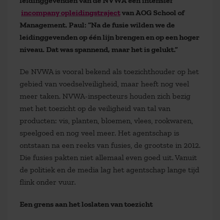
leidinggevenden van de NVWA een intensief
incompany opleidingstraject
van AOG School of
Management. Paul: “Na de fusie wilden we de
leidinggevenden op één lijn brengen en op een hoger
niveau. Dat was spannend, maar het is gelukt.”
De NVWA is vooral bekend als toezichthouder op het
gebied van voedselveiligheid, maar heeft nog veel
meer taken. NVWA-inspecteurs houden zich bezig
met het toezicht op de veiligheid van tal van
producten: vis, planten, bloemen, vlees, rookwaren,
speelgoed en nog veel meer. Het agentschap is
ontstaan na een reeks van fusies, de grootste in 2012.
Die fusies pakten niet allemaal even goed uit. Vanuit
de politiek en de media lag het agentschap lange tijd
flink onder vuur.
Een grens aan het loslaten van toezicht