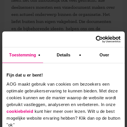
heeft het ons inhoudelijk ook veel gebracht: alle
deelnemers moesten een visiedocument maken over
een actueel onderwerp binnen de organisatie. Het
liefst buiten hun eigen vakgebied. Die documenten
en de bijbehorende ideeën helpen ons om de
organisatie te verbeteren.”
Parels die hebben laten zien wat ze nog meer
Toestemming
Details
Over
kunnen
Een aantal deelnemers haakte halverwege af,
Fijn dat u er bent!
anderen stegen juist boven zichzelf uit. Paul:
“Tijdens de fusie hadden veel leidinggevenden het
AOG maakt gebruik van cookies om bezoekers een
gevoel dat er niet naar ze werd geluisterd. Ze
optimale gebruikerservaring te kunnen bieden. Met deze
trokken zich terug op hun eigen terrein. En dat is
cookies kunnen we de manier waarop de website wordt
niet zo raar. Als je bent opgeleid als dierenarts en al
gebruikt vastleggen, analyseren en verbeteren. In onze
vele jaren leiding geeft aan een team van
cookiebeleid
kunt hier meer over lezen. Wilt u de best
dierenartsen, ben je niet zo geneigd om mee te
mogelijke website ervaring hebben?
Klik dan op de button
denken over de ontwikkeling van de organisatie. Ik
"ok''