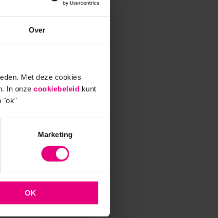
 de
Over
en
ieden. Met deze cookies
n. In onze
cookiebeleid
kunt
rorde.
 "ok''
gens de
t
Marketing
n
OK