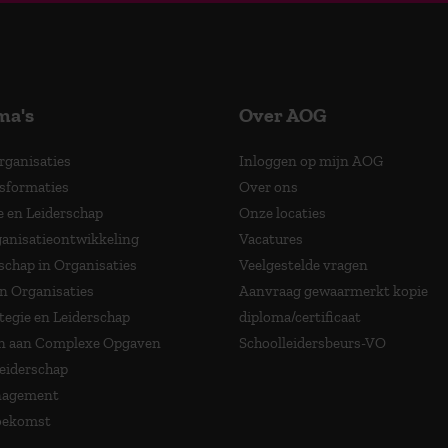
ma's
Over AOG
Organisaties
Inloggen op mijn AOG
nsformaties
Over ons
e en Leiderschap
Onze locaties
anisatieontwikkeling
Vacatures
schap in Organisaties
Veelgestelde vragen
in Organisaties
Aanvraag gewaarmerkt kopie
tegie en Leiderschap
diploma/certificaat
 aan Complexe Opgaven
Schoolleidersbeurs-VO
Leiderschap
nagement
Toekomst