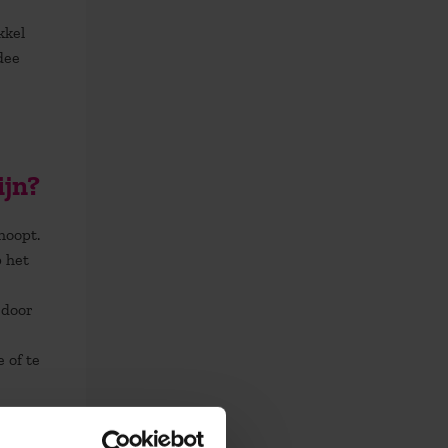
kkel
dee
ijn?
hoopt.
p het
 door
 of te