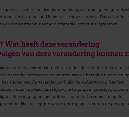
organisaties een lineaire
planned
change aanpak gevolgd: ontwi
t idee tenslotte borgt.
Unfreeze
– move –
freeze
. Dat veranderi
en
de bovenstroom noemen: strategie, structuur, systemen.
?
Wat heeft deze verandering
olgen van deze verandering kunnen z
 slagen van de verandering het veranderidee minder doet dan je 
rt de verandering met de resonantie van de betrokken partijen o
 het slagen van de verandering blijkt de onderstroom (eerder)
eken welke emoties, innerlijke overtuigingen, gedragspatronen
lgens de vraag op hoe je kunt werken en interveniëren op de
t genoemd. Hoe verleggen we de gedragspatronen in de gewenste