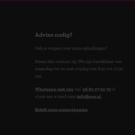
Advies nodig?
Heb je vragen over onze opleidingen?
Neem dan contact op. We zijn bereikbaar van
maandag tot en met vrijdag van 8:30 tot 17:30
uur.
Whatsapp met ons
, bel
06 83 07 50 72
of
stuur een e-mail naar
info@aog.nl
Bekijk onze contactpagina
> 9,0 op klantenvertellen