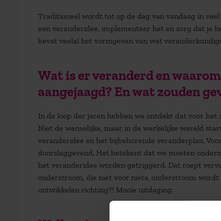
Traditioneel wordt tot op de dag van vandaag in veel 
een veranderidee, implementeer het en zorg dat je he
bevat veelal het vormgeven van wat
veranderkundig
Wat is er veranderd en waarom
aangejaagd? En wat zouden gev
In de loop der jaren hebben we ontdekt dat voor het
Niet de wenselijke, maar in de werkelijke wereld sta
veranderidee en het bijbehorende veranderplan. Voor
doorslaggevend. Het betekent dat we moeten onderzo
het veranderidee worden getriggerd. Dat roept vervo
onderstroom, die niet voor niets, onderstroom word
ontwikkelen richting?! Mooie uitdaging.