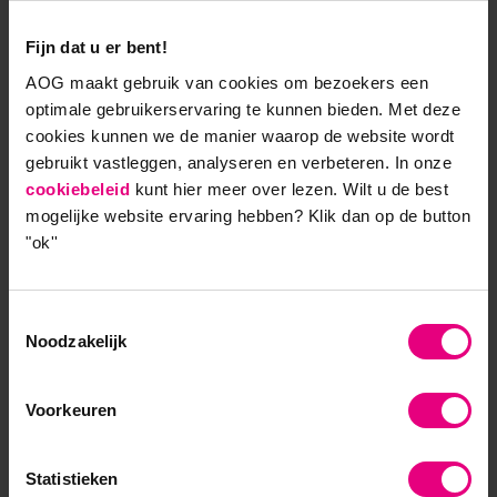
leiderschapsstijl in complexe transities.
Fijn dat u er bent!
Trends
AOG maakt gebruik van cookies om bezoekers een
optimale gebruikerservaring te kunnen bieden. Met deze
cookies kunnen we de manier waarop de website wordt
Binnen het verandermanagement zijn duidelijke
gebruikt vastleggen, analyseren en verbeteren. In onze
trends waarneembaar, vertelt Arends. Bijvoorbeeld
cookiebeleid
kunt hier meer over lezen. Wilt u de best
dat het steeds meer over transities gaat. Als
mogelijke website ervaring hebben?
Klik dan op de button
voorbeeld noemt ze de bezuinigingen in de zorg. ‘Er
"ok''
is veel moeite gestoken in het oplossen van het
bezuinigingsprobleem binnen de organisatie. Op een
gegeven moment zit daar echter geen rek meer.
Toestemmingsselectie
Overstijgend denken, buiten de kaders van de eigen
Noodzakelijk
organisatie, is dan nodig.’
Voorkeuren
Een andere trend is de groeiende behoefte aan het
vergroten van de regelruimte om te kunnen werken
met de complexe vraagstukken van de huidige tijd.
Statistieken
‘Krijgt een werknemer de ruimte om buiten de