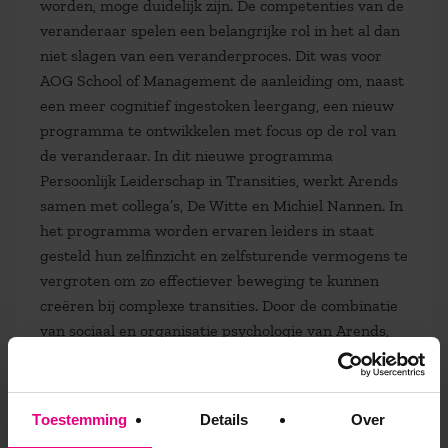
worden, moge duidelijk zijn. De competenties van de
veranderaar spelen een belangrijke rol in het al dan
niet slagen van een veranderproces. Dit was voor
AOG School of Management de aanleiding om, naast
een meer cognitief ingestoken leergang, een nieuw
programma te ontwikkelen met focus op de rol van
de veranderaar. In dit nieuwe programma
Persoonlijk Leiderschap in Transities, werkt Arends
samen met collega’s, De Witte en Michiel Nannen. In
het programma worden ervaren leiders in staat
gesteld hun zelfinzicht en zelfsturende vermogens te
vergroten om zo effectiever beweging te kunnen
creëren bij complexe transities. Door de combinatie
van sociaal en organisatie psychologie van Arends,
de veranderkundige blik van De Witte en een
achtergrond in de bedrijfseconomie en
theaterwetenschappen van Nannen ontwikkelen
Toestemming
Details
Over
deelnemers een ruim geschakeerde persoonlijke