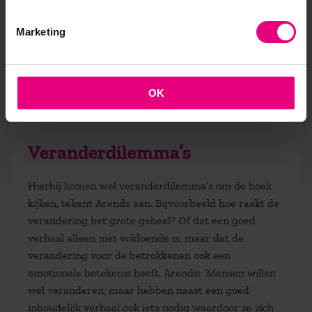
grenzen van zijn eigen team, afdeling of sector
Marketing
dingen te regelen en durft hij die ruimte ook in te
vullen? Bij meer regelruimte komt dus meer
gezamenlijke verantwoordelijkheid. Het gaat om het
collectief excelleren, want je redt het niet meer met
OK
de denk- en doekracht van het individu.’
Veranderdilemma’s
Hierbij komen wel veranderdilemma’s om de hoek
kijken, tekent Arends aan. Bijvoorbeeld hoe raakt de
verandering het grote geheel? Of dat een goed
verhaal alleen niet voldoende is, maar dat de
verandering voor de betrokkenen ook een
emotionele betekenis heeft. Arends: ‘Mensen willen
wel veranderen, maar hebben naast een goed
inhoudelijk verhaal ook iets nodig waardoor ze zich