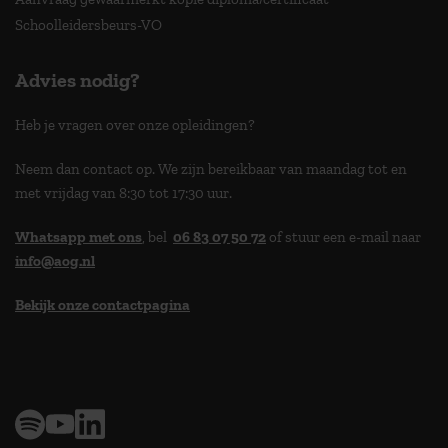
Schoolleidersbeurs-VO
Advies nodig?
Heb je vragen over onze opleidingen?
Neem dan contact op. We zijn bereikbaar van maandag tot en
met vrijdag van 8:30 tot 17:30 uur.
Whatsapp met ons
, bel
06 83 07 50 72
of stuur een e-mail naar
info@aog.nl
Bekijk onze contactpagina
> 9,0 op klantenvertellen