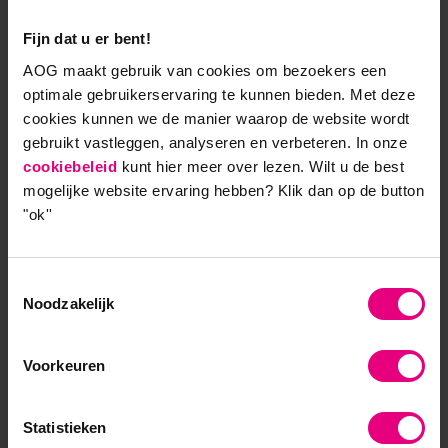
dienend was voor het grotere geheel.
Fijn dat u er bent!
Het leidinggevend kader heeft in dit alles een
AOG maakt gebruik van cookies om bezoekers een
bijzonder complexe opgave. Alles wat hierboven
optimale gebruikerservaring te kunnen bieden. Met deze
beschreven is geldt uiteraard ook voor hen. Echter,
cookies kunnen we de manier waarop de website wordt
door hun positie in het systeem groeien de
gebruikt vastleggen, analyseren en verbeteren. In onze
verleidingen van de ego-gedreven interventies.
cookiebeleid
kunt hier meer over lezen. Wilt u de best
Positie geeft macht. Immers met de positie komen
mogelijke website ervaring hebben?
Klik dan op de button
er bevoegdheden die de vrijheid van medewerkers
"ok''
in het contact met de leider inperken. Vele leiders
vertellen mij dat zij geen behoefte hebben aan deze
autoriteitspositie. Zij snappen oprecht niet dat hun
Toestemmingsselectie
Noodzakelijk
mensen hen op dit voetstuk zetten. Zij vinden dit
geenszins nodig, want zij zijn immers ook maar een
mens. Vanuit gelijkwaardigheid, hebben zij helemaal
Voorkeuren
gelijk. Echter we zijn als mens gelijkwaardig, maar in
een systeem niet gelijk. Vanuit dit perspectief is hun
Statistieken
redenering dan ook op te vatten als ‘de dubbele