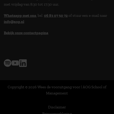
met vrijdag van 8:30 tot 17:30 uur.
Whatsapp met ons
, bel
06 83 07 50 72
of stuur een e-mail naar
info@aog.nl
Bekijk onze contactpagina
> 9,0 op klantenvertellen
Copyright © 2026 Wees de vooruitgang voor | AOG School of
Management
Disclaimer
Privacyverklaring