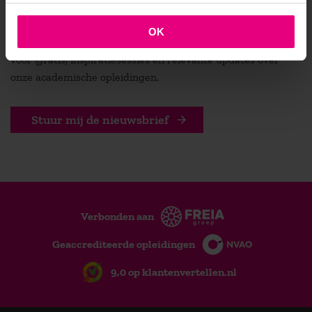
Blijf geïnspireerd en altijd op de hoogte! Ontvang
OK
regelmatig vernieuwende kennisartikelen, uitnodigingen
voor (gratis) inspiratiesessies en relevante updates over
onze academische opleidingen.
Stuur mij de nieuwsbrief
Verbonden aan
Geaccrediteerde opleidingen
9,0 op klantenvertellen.nl