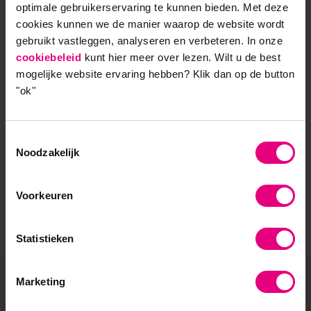
optimale gebruikerservaring te kunnen bieden. Met deze
- Opleider sinds 1988
cookies kunnen we de manier waarop de website wordt
gebruikt vastleggen, analyseren en verbeteren. In onze
- Gelieerd aan de RUG
cookiebeleid
kunt hier meer over lezen. Wilt u de best
mogelijke website ervaring hebben?
Klik dan op de button
- Faculteit overstijgend
"ok''
- Samen leren en reflecteren
Toestemmingsselectie
- Praktijkgericht en persoonlijk
Noodzakelijk
Voorkeuren
Statistieken
Marketing
De vooruitgang voor zijn?