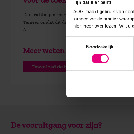
Fijn dat u er bent!
AOG maakt gebruik van cooki
Denkrichtingen rond sociaal kapitaal, sociale identit
kunnen we de manier waarop 
Temeer omdat dit denkrichting zijn die goed aansluite
hier meer over lezen. Wilt u
AI.
Toestemmingsselectie
Noodzakelijk
Meer weten over de opleiding 
Download de brochure
De vooruitgang voor zijn?