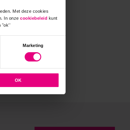
ieden. Met deze cookies
t.
n. In onze
cookiebeleid
kunt
a en
 "ok''
Marketing
OK