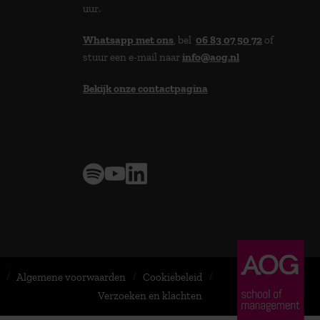
uur.
Whatsapp met ons
, bel
06 83 07 50 72
of
stuur een e-mail naar
info@aog.nl
Bekijk onze contactpagina
> 9,0 op klantenvertellen
Algemene voorwaarden
Cookiebeleid
Verzoeken en klachten