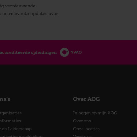
atig vernieuwende
es en relevante updates over
accrediteerde opleidingen
ma's
Over AOG
Organisaties
Inloggen op mijn AOG
nsformaties
Over ons
e en Leiderschap
Onze locaties
anisatieontwikkeling
Vacatures