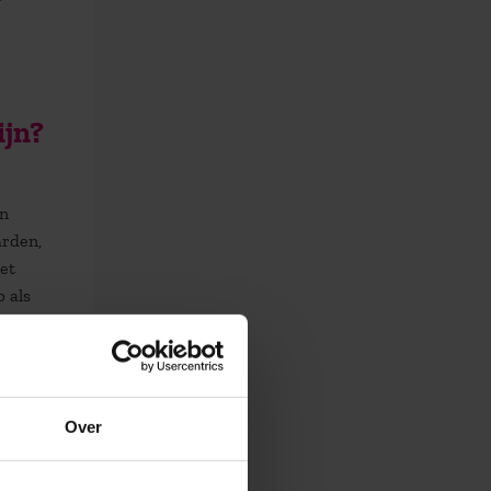
ijn?
in
arden,
iet
 als
 een
le
Over
st