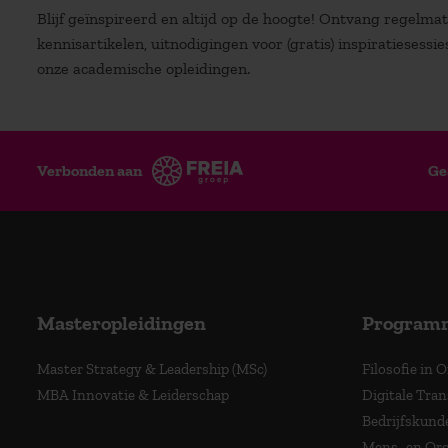
Blijf geïnspireerd en altijd op de hoogte! Ontvang regelm
kennisartikelen, uitnodigingen voor (gratis) inspiratiesessi
onze academische opleidingen.
Verbonden aan
Ge
Masteropleidingen
Program
Master Strategy & Leadership (MSc)
Filosofie in 
MBA Innovatie & Leiderschap
Digitale Tra
Bedrijfskund
Mens- en Org