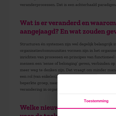
veranderprocessen. Dat is een achterhaald paradigm
W
at is er veranderd en waaro
aangejaagd? En wat zouden gev
Structuren én systemen zijn wel degelijk belangrijk
organisaties/communities vormen zijn in het organis
inrichten van processen en principes van functionee
mensen een ‘sense of belonging’ geven, verbinden op so
meer weg te denken zijn. Dat vraagt om minder man
een rol (van enkelen), maar om leiderschap als pers
beperkte groep, naar organiseren in de hand van vee
verandering in organiseren die momenteel gaande is
Toestemming
W
elke nieuwe denkrichting of 
voor de toekomst?