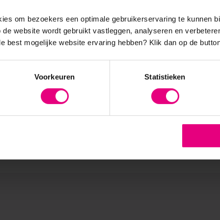
es om bezoekers een optimale gebruikerservaring te kunnen b
eit en organiseren in communities bieden houvast voor de toekoms
de website wordt gebruikt vastleggen, analyseren en verbetere
n bij de technologische ontwikkeling rond digitalisering, robotic
 de best mogelijke website ervaring hebben?
Klik dan op de button
Voorkeuren
Statistieken
Mens- en Organisatieontwikkeling?