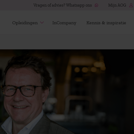
Vragen of advies? Whatsapp ons
Mijn AOG
Opleidingen
InCompany
Kennis & inspiratie