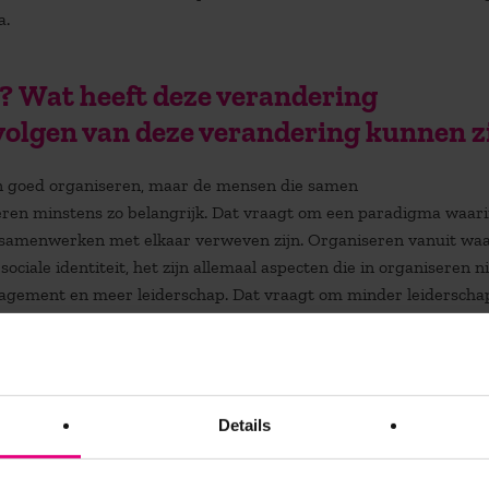
a.
m? Wat heeft deze verandering
olgen van deze verandering kunnen z
 in goed organiseren, maar de mensen die samen
eren minstens zo belangrijk. Dat vraagt om een paradigma waar
l samenwerken met elkaar verweven zijn. Organiseren vanuit wa
ciale identiteit, het zijn allemaal aspecten die in organiseren n
agement en meer leiderschap. Dat vraagt om minder leiderschap
oonlijke opgave. Die verschuiving van management in de hand van
l actoren (de werk- en leergemeenschap) is de meest fundamente
.
Details
theorie biedt volgens de docent houva