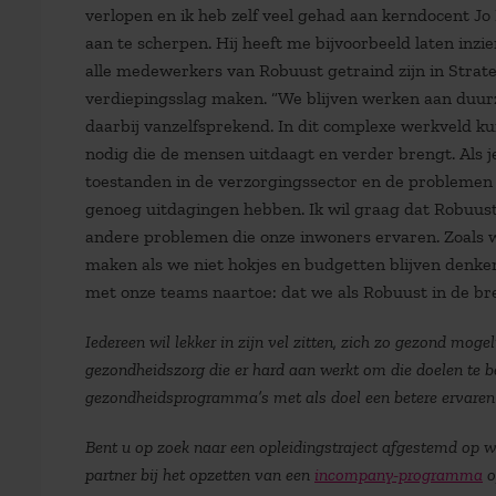
verlopen en ik heb zelf veel gehad aan kerndocent Jo 
aan te scherpen. Hij heeft me bijvoorbeeld laten in
alle medewerkers van Robuust getraind zijn in Stra
verdiepingsslag maken. “We blijven werken aan duurz
daarbij vanzelfsprekend. In dit complexe werkveld ku
nodig die de mensen uitdaagt en verder brengt. Als j
toestanden in de verzorgingssector en de problemen i
genoeg uitdagingen hebben. Ik wil graag dat Robuust
andere problemen die onze inwoners ervaren. Zoals 
maken als we niet hokjes en budgetten blijven denken
met onze teams naartoe: dat we als Robuust in de br
Iedereen wil lekker in zijn vel zitten, zich zo gezond moge
gezondheidszorg die er hard aan werkt om die doelen te be
gezondheidsprogramma’s met als doel een betere ervaren
Bent u op zoek naar een opleidingstraject afgestemd op
partner bij het opzetten van een
incompany-programma
o