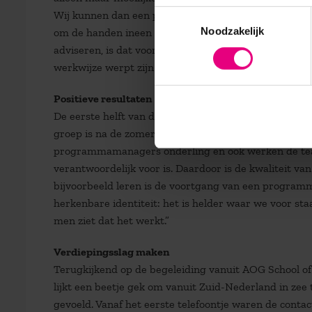
Wij kunnen dan een project over medicatieveiligheid
Toestemmingsselectie
Noodzakelijk
om de handen ineen te slaan. Als huisarts, apotheker
adviseren, is dat voor de patiënt duidelijk en scheelt
werkwijze werpt zijn vruchten af.”
Positieve resultaten
De eerste helft van de medewerkers heeft het traje
groep is na de zomervakantie gestart. Van Ling is te
programmamanagers onderling en ook werken de team
verantwoordelijk voor is. Daardoor is de kwaliteit 
bijvoorbeeld leren is de voortgang van een programm
herkenbare identiteit: het is helder waar we voor st
men ziet dat het werkt.”
Verdiepingsslag maken
Terugkijkend op de begeleiding vanuit AOG School o
lijkt een beetje gek om vanuit Zuid-Nederland in zee 
gevoeld. Vanaf het eerste telefoontje waren de conta