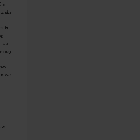
der
straks
s is
ng
r de
ar nog
e
gen
en we
 uw