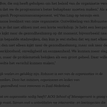
Bos, die mij heeft geholpen om het beleid van de organisatie ver
zien dat we de programma’s beter behapbaar moeten maken.” Als 
tegisch Programmamanagement, wil Van Ling op termijn een
ame kwaliteit van onze organisatie. Ontwikkeling van Robuuster
n je dat niet afdoen met een korte workshop. Je hebt een leerga
e kijkt naar de gezondheidszorg op dit moment, bijvoorbeeld naa
n bepaalde stadswijken, dan kun je wel stellen dat wij met elka
 dan niet alleen kijkt naar de gezondheidszorg, maar ook naar d
werkloosheid, onveiligheid en eenzaamheid. We kunnen meer sla
, maar de problematiek bekijken als een groot geheel. Daar will
eedte het verschil kunnen maken.”
lijk voelen en gelukkig zijn. Robuust is een van de organisaties in de
reiken. Door het initiëren, organiseren en leiden van
 gezondheid voor inwoners in Zuid-Nederland.
 wat uw organisatie nodig heeft? AOG School of Management is graag
p maat. Samen met u ontwikkelen we interventie- en leertrajecten die