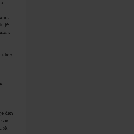
 al
land.
lijft
mma’s
t
et kan
en
n
je dan
p zoek
 Ook