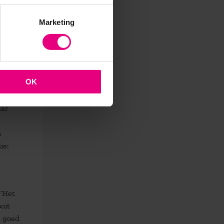
igen
Marketing
die
OK
e
n de
aar
n
ie:
 “Het
oit
s goed