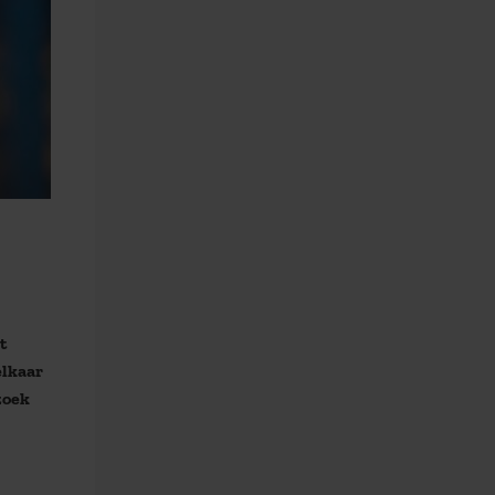
t
elkaar
zoek