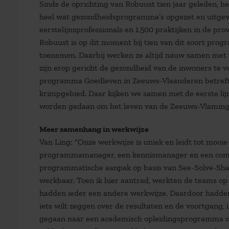
Sinds de oprichting van Robuust tien jaar geleden,
heel wat gezondheidsprogramma’s opgezet en uitgevoe
eerstelijnsprofessionals en 1.500 praktijken in de p
Robuust is op dit moment bij tien van dit soort prog
toenemen. Daarbij werken ze altijd nauw samen met
zijn erop gericht de gezondheid van de inwoners te ve
programma Goedleven in Zeeuws-Vlaanderen betreft b
krimpgebied. Daar kijken we samen met de eerste lij
worden gedaan om het leven van de Zeeuws-Vlaminge
Meer samenhang in werkwijze
Van Ling: “Onze werkwijze is uniek en leidt tot moo
programmamanager, een kennismanager en een commu
programmatische aanpak op basis van See-Solve-Sh
werkbaar. Toen ik hier aantrad, werkten de teams 
hadden ieder een andere werkwijze. Daardoor hadden 
iets wilt zeggen over de resultaten en de voortgang,
gegaan naar een academisch opleidingsprogramma om