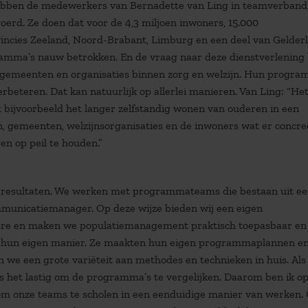
 hebben de medewerkers van Bernadette van Ling in teamverband
rd. Ze doen dat voor de 4,3 miljoen inwoners, 15.000
rovincies Zeeland, Noord-Brabant, Limburg en een deel van Gelder
ramma’s nauw betrokken. En de vraag naar deze dienstverlening b
 gemeenten en organisaties binnen zorg en welzijn. Hun progra
rbeteren. Dat kan natuurlijk op allerlei manieren. Van Ling: “He
ijvoorbeeld het langer zelfstandig wonen van ouderen in een
n, gemeenten, welzijnsorganisaties en de inwoners wat er concre
n op peil te houden.”
ie resultaten. We werken met programmateams die bestaan uit e
nicatiemanager. Op deze wijze bieden wij een eigen
are en maken we populatiemanagement praktisch toepasbaar en
op hun eigen manier. Ze maakten hun eigen programmaplannen e
we een grote variëteit aan methodes en technieken in huis. Als 
 is het lastig om de programma’s te vergelijken. Daarom ben ik o
 onze teams te scholen in een eenduidige manier van werken.