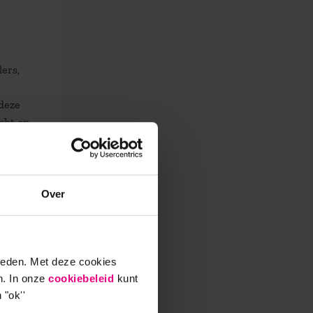
ers,
 deze
cht op
reen is
en. Een
Over
 waar
s de
ieden. Met deze cookies
heb je
n. In onze
cookiebeleid
kunt
ordt
 "ok''
seren.