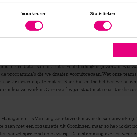
 optuigen binnen het programma, waarbij we alle partijen uitnod
Voorkeuren
Statistieken
 en specialist beter met elkaar afstemmen welke medicatie ze
 nog eens veel geld. Zo gaan we als procesbegeleiders te werk en 
ct van AOG School of Management inmiddels doorlopen. De tweed
vreden over de resultaten. “Er is meer samenhang ontstaan tusse
s intern beter samen. Het is veel duidelijker geworden wie w
van de programma’s die we draaien vooruitgegaan. Wat onze teams
a beter inzichtelijk te maken. Naar buiten toe hebben we nu ee
aan en hoe we werken. Onze werkwijze staat niet meer ter discuss
f Management is Van Ling zeer tevreden over de samenwerking.
te gaan met een organisatie uit Groningen, maar zo heb ik dat no
cten vanzelfsprekend en plezierig. De afstemming over en weer i