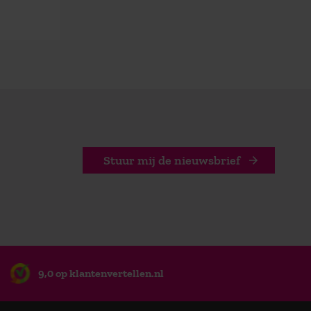
Stuur mij de nieuwsbrief
9,0 op klantenvertellen.nl