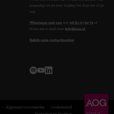
maandag tot en met vrijdag van 8:30 tot 17:30
uur.
Whatsapp met ons
, bel
06 83 07 50 72
of
stuur een e-mail naar
info@aog.nl
Bekijk onze contactpagina
> 9,0 op klantenvertellen
Algemene voorwaarden
Cookiebeleid
Verzoeken en klachten