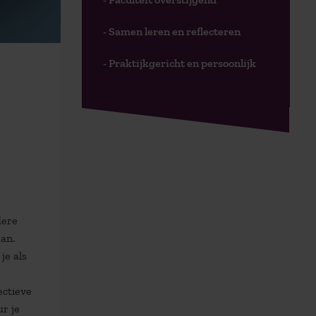
- Samen leren en reflecteren
- Praktijkgericht en persoonlijk
e
dere
aan.
je als
ectieve
r je