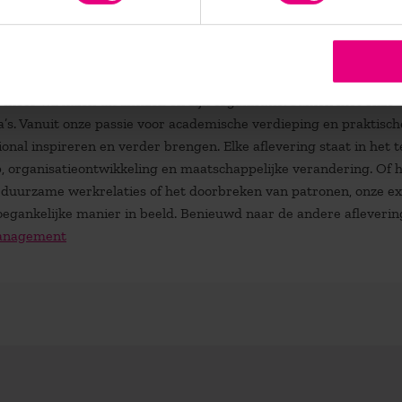
 Verandermanagement?
eer wil halen uit zichzelf en zijn organisatie. Samen met onze
’s. Vanuit onze passie voor academische verdieping en praktisch
ional inspireren en verder brengen. Elke aflevering staat in het 
, organisatieontwikkeling en maatschappelijke verandering. Of 
, duurzame werkrelaties of het doorbreken van patronen, onze e
egankelijke manier in beeld. Benieuwd naar de andere afleverin
Management