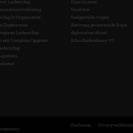
e en Leiderschap
Onze locaties
anisatieontwikkeling
Vacatures
schap in Organisaties
Veelgestelde vragen
in Organisaties
Aanvraag gewaarmerkt kopie
tegie en Leiderschap
diploma/certificaat
 aan Complexe Opgaven
Schoolleidersbeurs-VO
Leiderschap
nagement
Toekomst
Disclaimer
Privacyverklaring
Management