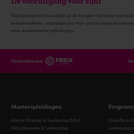
De vooruitgang voor zijn?
Blijf geïnspireerd en altijd op de hoogte! Ontvang regelm
kennisartikelen, uitnodigingen voor (gratis) inspiratiesessi
onze academische opleidingen.
Verbonden aan
Ge
Masteropleidingen
Program
Master Strategy & Leadership (MSc)
Filosofie in 
MBA Innovatie & Leiderschap
Leiderschap i