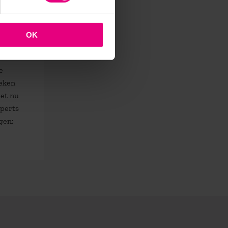
OK
e
teken
het nu
xperts
gen: