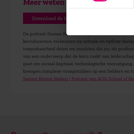
Meer weten over de opleiding
Download de brochure
De podcast Samen Kennis Maken is voor iedereen die m
kerndocenten verkennen we actuele en tijdloze thema
toepasbaarheid delen we inzichten die jou als profess
van een onderwerp dat de kern raakt van leiderschap
gaat om sociaal kapitaal, technologische vooruitgang
brengen complexe vraagstukken op een heldere en to
Samen Kennis Maken | Podcast van AOG School of 