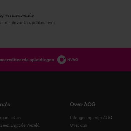
atig vernieuwende
es en relevante updates over
accrediteerde opleidingen
ma's
Over AOG
Organisaties
Inloggen op mijn AOG
n een Digitale Wereld
Over ons