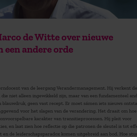
arco de Witte over nieuwe
 een andere orde
kerndocent van de leergang Verandermanagement. Hij verkent d
die niet alleen ingewikkeld zijn, maar van een fundamenteel an
een blauwdruk, geen vast recept. Er moet sámen iets nieuws ontst
aggevend voor het slagen van de verandering. Het draait om hoe 
nvoorspelbare karakter van transitieprocessen. Hij pleit voor
s, en laat zien hoe reflectie op die patronen de sleutel is tot eff
t en de leiderschapsparadox komen uitgebreid aan bod. Hoe stuu