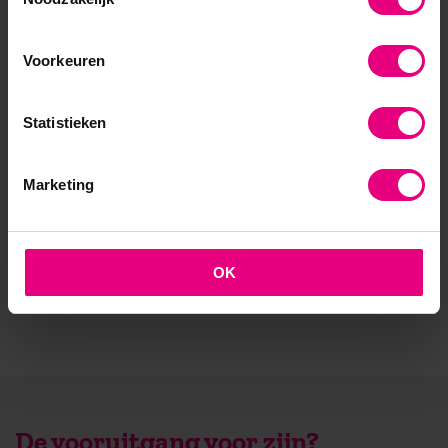
- Opleider sinds 1988
Voorkeuren
- Gelieerd aan de RUG
Statistieken
- Faculteit overstijgend
- Samen leren en reflecteren
Marketing
- Praktijkgericht en persoonlijk
OK
De vooruitgang voor zijn?