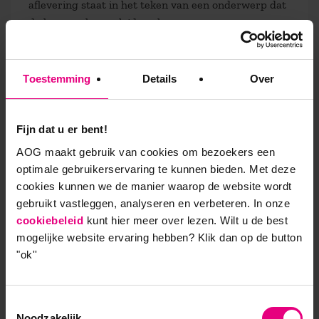
aflevering staat in het teken van een onderwerp dat
de kern raakt van leiderschap,
organisatieontwikkeling en maatschappelijke
verandering. Of het nu gaat om sociaal kapitaal,
technologische vooruitgang, duurzame werkrelaties
Toestemming
Details
Over
of het doorbreken van patronen, onze experts
brengen complexe vraagstukken op een heldere en
toegankelijke manier in beeld. Benieuwd naar de
Fijn dat u er bent!
andere afleveringen:
Samen Kennis Maken | Podcast
AOG maakt gebruik van cookies om bezoekers een
van AOG School of Management
optimale gebruikerservaring te kunnen bieden. Met deze
cookies kunnen we de manier waarop de website wordt
gebruikt vastleggen, analyseren en verbeteren. In onze
cookiebeleid
kunt hier meer over lezen. Wilt u de best
9,0 op klantenvertellen.nl
mogelijke website ervaring hebben?
Klik dan op de button
"ok''
Toestemmingsselectie
AOG School Of Management
Noodzakelijk