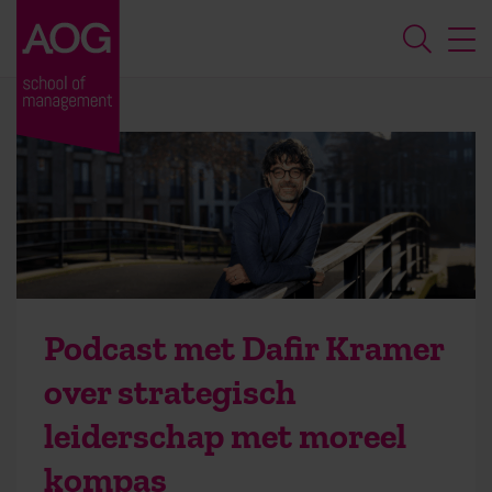
Podcast met Dafir Kramer
over strategisch
leiderschap met moreel
kompas