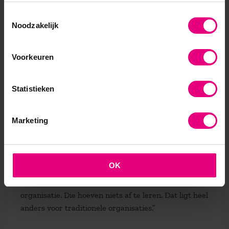
muren
Toestemmingsselectie
Noodzakelijk
Duursema besefte ook hoe lastig het is om tot
consensus te komen als niemand de positie heeft om
met de vuist op tafel te slaan. “Veel te lang hebben
Voorkeuren
we gesproken over de kleur van de muren. Toen
dacht ik: dit is niet het soort gedeeld leiderschap
Statistieken
waar de organisaties of de mensen baat bij hebben.”
Hiërarchische organisaties vinden het heel moeilijk
Marketing
om de transitie naar gedeeld leiderschap te maken.
Met name omdat mensen in posities van formele
autoriteit deze moeten opgeven. De eigenwaarde
OK
hangt er grotendeels mee samen. “Een organisatie
als Buurtzorg is begonnen als een zelfstuderende
organisatie. Die hoeven niets af te leren. Dat ligt heel
anders voor traditionele organisaties.”