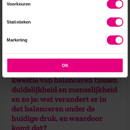
transformerende kracht. De kunst is strategie
Voorkeuren
levend, adaptief en vitaal te houden.
Strategie is uiteindelijk ook gewoon een vorm van
Statistieken
gestileerd doormodderen. De moed hebben om
nieuwe dingen uit te proberen en mee te bewegen
Marketing
in wat de huidige tijd vraagt. Juist onder druk
vraagt dat om leiderschap en moed.
OK
Is leiderschap niet altijd een
kwestie van balanceren tussen
duidelijkheid en menselijkheid
en zo ja: wat verandert er in
dat balanceren onder de
huidige druk, en waardoor
komt dat?