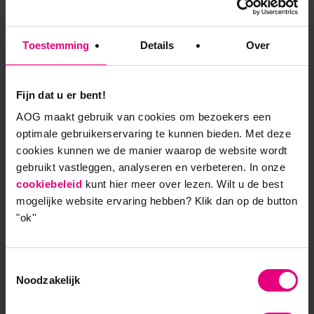
absorberen en beheersbaar te
maken?
Toestemming
Details
Over
Strategie als verdedigingsmuur of gestileerd
doormodderen
Fijn dat u er bent!
AOG maakt gebruik van cookies om bezoekers een
Uitvoeringstrategie geeft richting, wanneer
optimale gebruikerservaring te kunnen bieden. Met deze
organisaties de moed hebben om ‘nee’ te zeggen
cookies kunnen we de manier waarop de website wordt
tegen de kortstondige politieke prikkels, ten gunste
gebruikt vastleggen, analyseren en verbeteren. In onze
van publieke waarde op de lange termijn. In veel
cookiebeleid
kunt hier meer over lezen. Wilt u de best
gevallen is strategie echter verworden tot een
mogelijke website ervaring hebben?
Klik dan op de button
geavanceerde verdedigingsmuur: een instrument
"ok''
om externe druk weg te managen en de organisatie
te beschermen tegen politieke grilligheid.
Toestemmingsselectie
Wanneer strategie alleen nog dient om
Noodzakelijk
beheersbaarheid uit te stralen, verliest het zijn