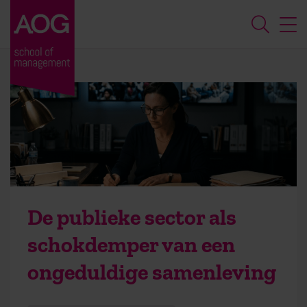
De publieke sector als
schokdemper van een
ongeduldige samenleving