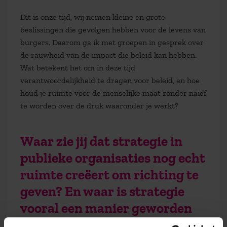
Dit is onze tijd, wij nemen kleine en grote
beslissingen die gevolgen hebben voor de levens van
burgers. Daarom ga ik met groepen in gesprek over
de rauwheid van de impact die beleid kan hebben.
Wat betekent het om in deze tijd
verantwoordelijkheid te dragen voor beleid, en hoe
houd je ruimte voor de menselijke maat zonder naïef
te worden over de druk waaronder je werkt?
Waar zie jij dat strategie in
publieke organisaties nog echt
ruimte creëert om richting te
geven? En waar is strategie
vooral een manier geworden
om externe druk te