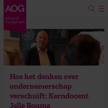
Hoe het denken over
ondernemerschap
verschuift: Kerndocent
Jelle Bouma