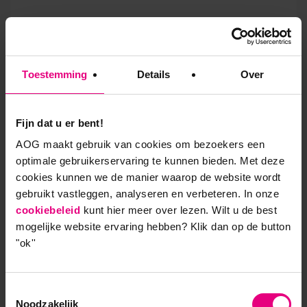
Meer weten over de opleiding
Bedrijfskunde en
Toestemming
Details
Over
Leiderschap?
Download de brochure
Fijn dat u er bent!
AOG maakt gebruik van cookies om bezoekers een
optimale gebruikerservaring te kunnen bieden. Met deze
cookies kunnen we de manier waarop de website wordt
gebruikt vastleggen, analyseren en verbeteren. In onze
cookiebeleid
kunt hier meer over lezen. Wilt u de best
9,0 op klantenvertellen.nl
mogelijke website ervaring hebben?
Klik dan op de button
"ok''
Toestemmingsselectie
AOG School Of Management
Noodzakelijk