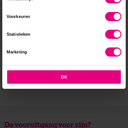
- Opleider sinds 1988
Voorkeuren
- Gelieerd aan de RUG
- Faculteit overstijgend
Statistieken
- Samen leren en reflecteren
Marketing
- Praktijkgericht en persoonlijk
OK
De vooruitgang voor zijn?