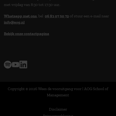
met vrijdag van 8:30 tot 17:30 uur.
Whatsapp met ons
, bel
06 83 07 50 72
of stuur een e-mail naar
info@aog.nl
Bekijk onze contactpagina
> 9,0 op klantenvertellen
Copyright © 2026 Wees de vooruitgang voor | AOG School of
Management
Disclaimer